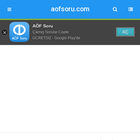
aofsoru.com
AÖF Soru
AÇ
Çıkmış Sorular Cepte
ÜCRETSİZ - Google Play'de