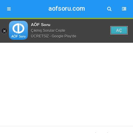
aofsoru.com
AÖF Soru
AÇ
Çıkmış Sorular Cepte
ÜCRETSİZ - Google Play'de