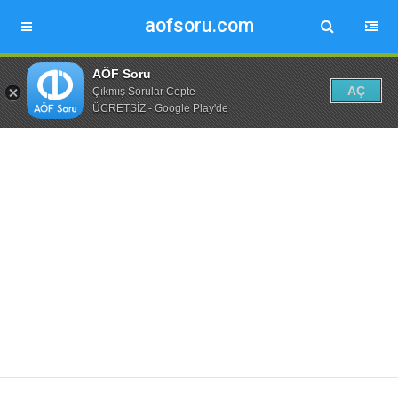
aofsoru.com
AÖF Soru
AÇ
Çıkmış Sorular Cepte
ÜCRETSİZ - Google Play'de