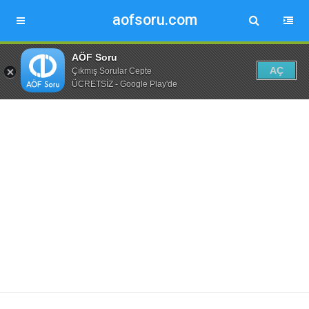
aofsoru.com
AÖF Soru
AÇ
Çıkmış Sorular Cepte
ÜCRETSİZ - Google Play'de