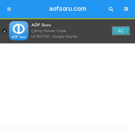
aofsoru.com
AÖF Soru
AÇ
Çıkmış Sorular Cepte
ÜCRETSİZ - Google Play'de