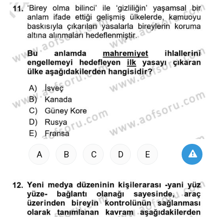
A
B
C
D
E