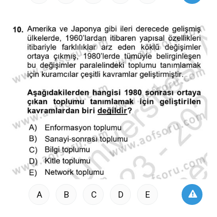
A
B
C
D
E