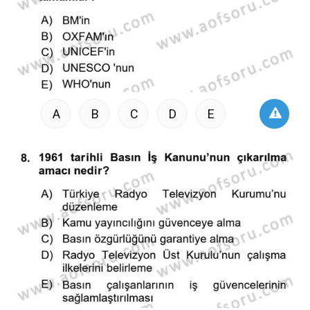
A
B
C
D
E