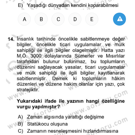
A
B
C
D
E