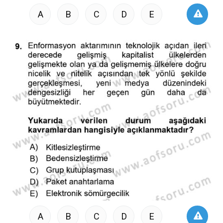
A
B
C
D
E
A
B
C
D
E