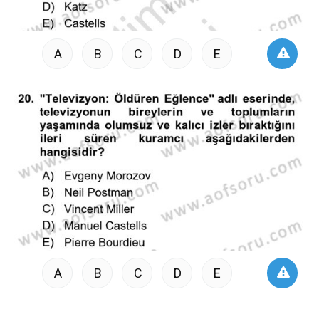
A
B
C
D
E
A
B
C
D
E