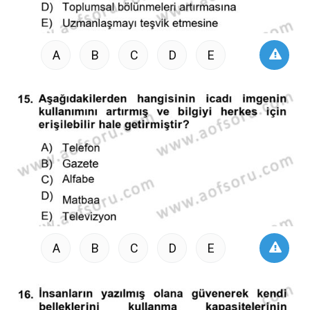
A
B
C
D
E
A
B
C
D
E