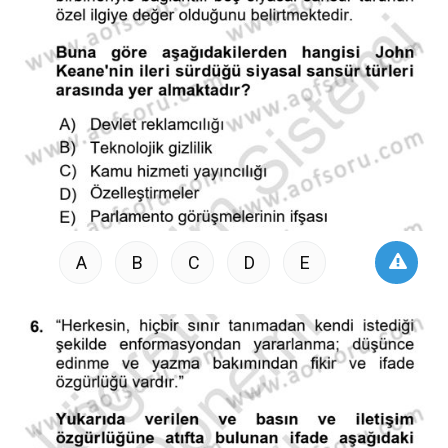
A
B
C
D
E