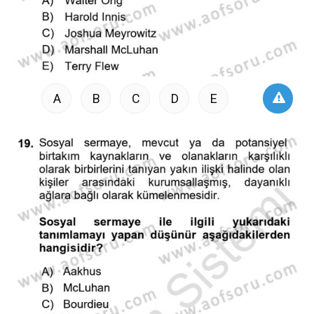
A
B
C
D
E