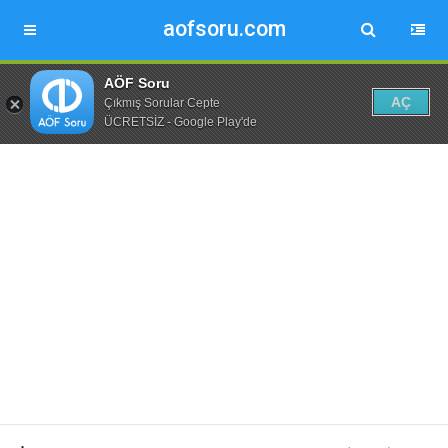
aofsoru.com
AÖF Soru
AÇ
Çıkmış Sorular Cepte
ÜCRETSİZ - Google Play'de