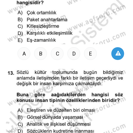
A
B
C
D
E