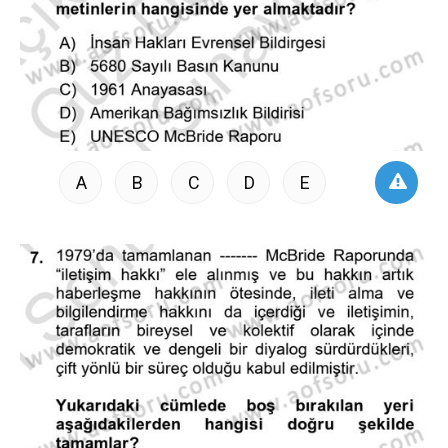
A
B
C
D
E