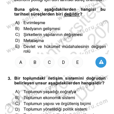
A
B
C
D
E