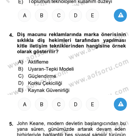
A
B
C
D
E
A
B
C
D
E