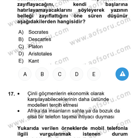
A
B
C
D
E