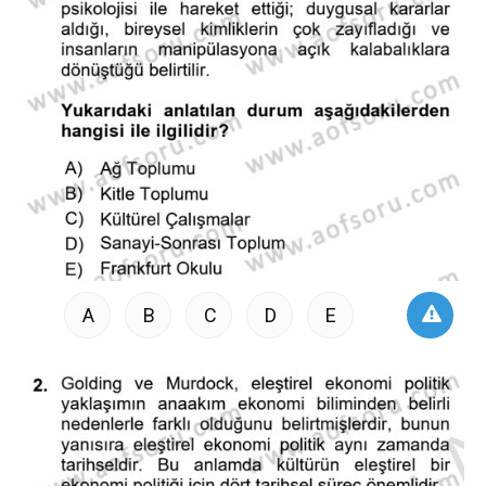
A
B
C
D
E