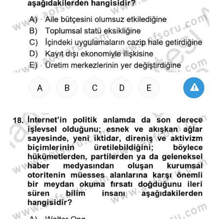
A
B
C
D
E