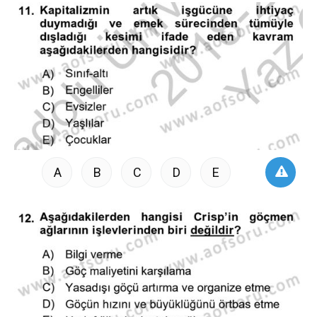
A
B
C
D
E