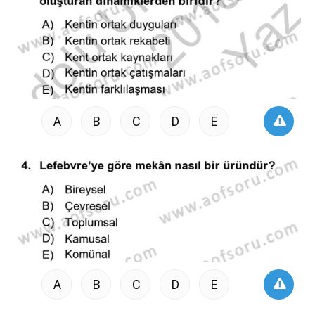
A
B
C
D
E
A
B
C
D
E