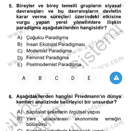
A
B
C
D
E