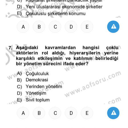
A
B
C
D
E
A
B
C
D
E