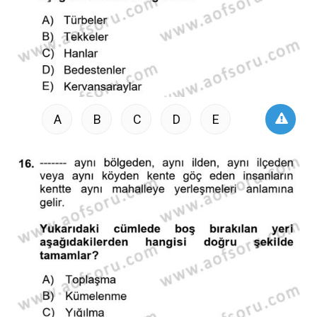
A
B
C
D
E