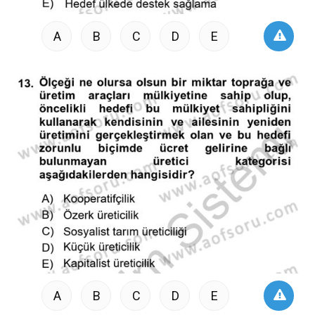
A
B
C
D
E
A
B
C
D
E