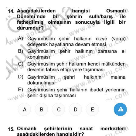
A
B
C
D
E