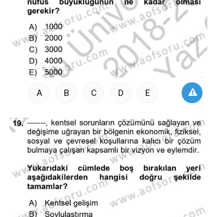
A
B
C
D
E