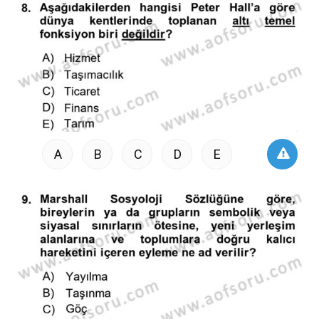
A
B
C
D
E