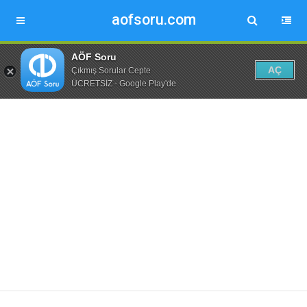
aofsoru.com
AÖF Soru
AÇ
Çıkmış Sorular Cepte
ÜCRETSİZ - Google Play'de