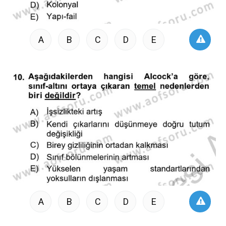
A
B
C
D
E
A
B
C
D
E