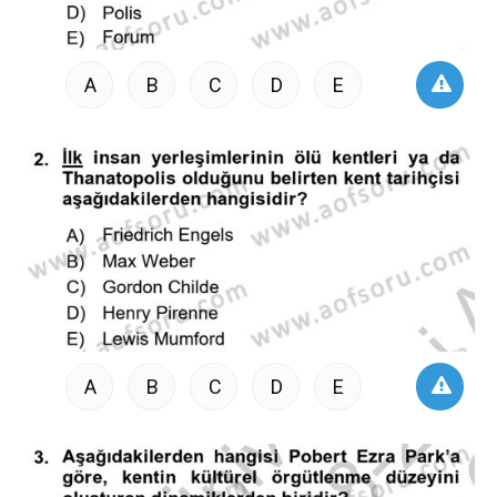
A
B
C
D
E
A
B
C
D
E