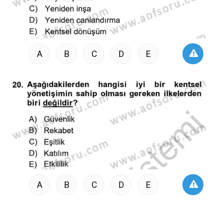
A
B
C
D
E
A
B
C
D
E