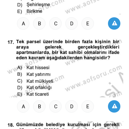
A
B
C
D
E
A
B
C
D
E