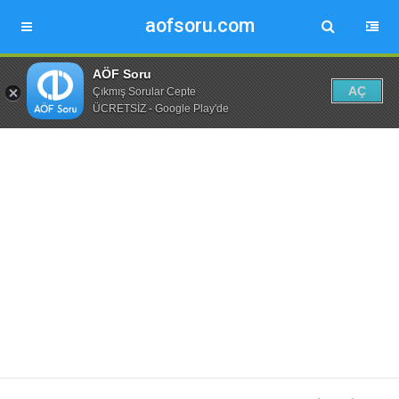
aofsoru.com
AÖF Soru
AÇ
Çıkmış Sorular Cepte
ÜCRETSİZ - Google Play'de