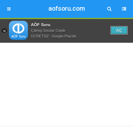
aofsoru.com
AÖF Soru
AÇ
Çıkmış Sorular Cepte
ÜCRETSİZ - Google Play'de