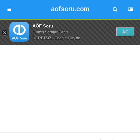
aofsoru.com
AÖF Soru
AÇ
Çıkmış Sorular Cepte
ÜCRETSİZ - Google Play'de