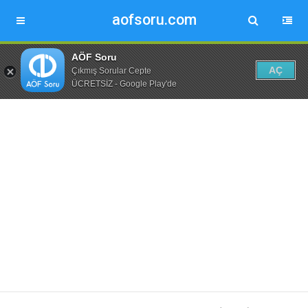
aofsoru.com
AÖF Soru
AÇ
Çıkmış Sorular Cepte
ÜCRETSİZ - Google Play'de