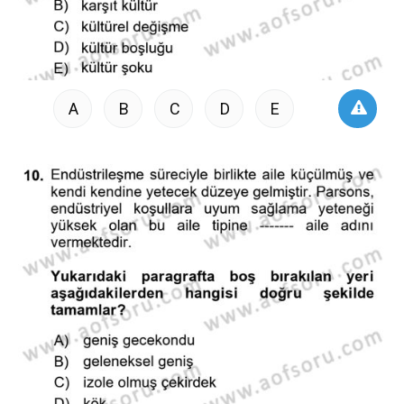
A
B
C
D
E