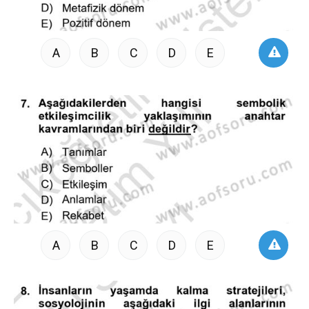
A
B
C
D
E
A
B
C
D
E