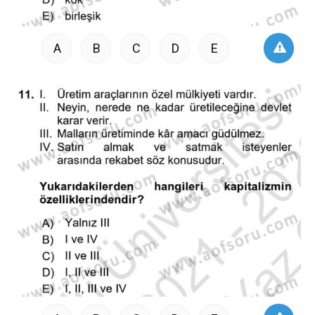
A
B
C
D
E