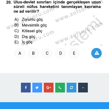
A
B
C
D
E