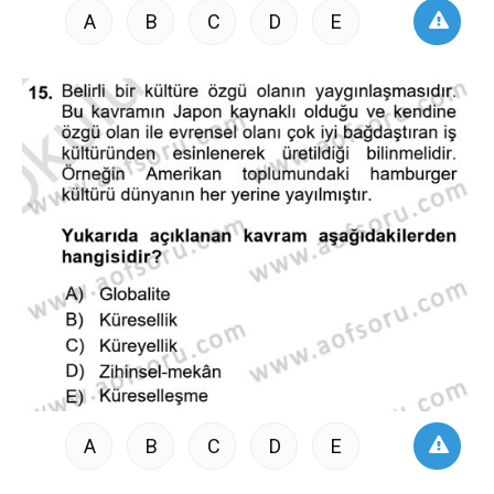
A
B
C
D
E
A
B
C
D
E