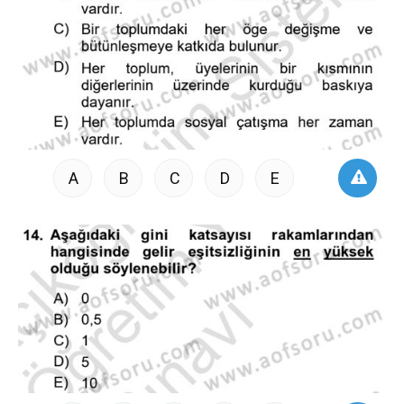
A
B
C
D
E