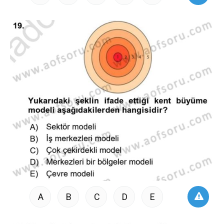
A
B
C
D
E