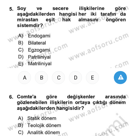
A
B
C
D
E