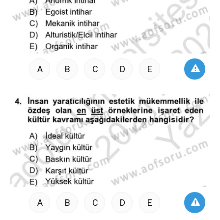
A
B
C
D
E
A
B
C
D
E