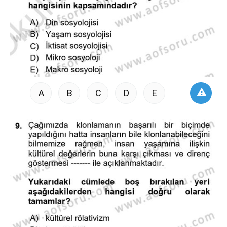
A
B
C
D
E