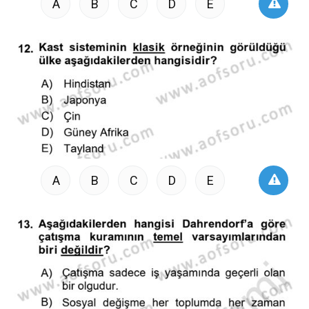
A
B
C
D
E
A
B
C
D
E