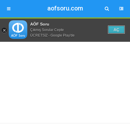
aofsoru.com
AÖF Soru
AÇ
Çıkmış Sorular Cepte
ÜCRETSİZ - Google Play'de