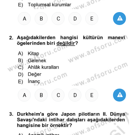
A
B
C
D
E
A
B
C
D
E