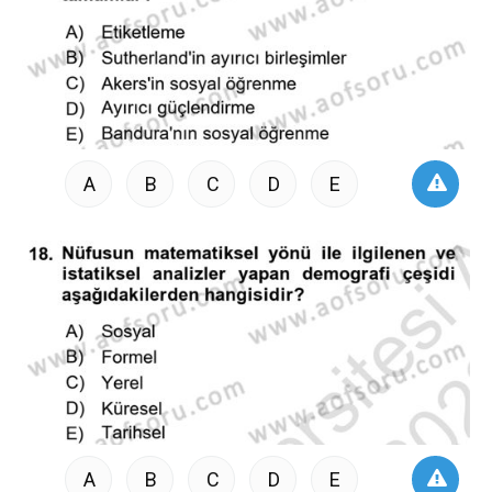
A
B
C
D
E
A
B
C
D
E