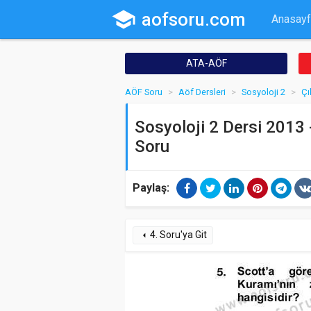
school
aofsoru.com
Anasayf
ATA-AÖF
AÖF Soru
Aöf Dersleri
Sosyoloji 2
Çı
Sosyoloji 2 Dersi 2013 -
Soru
Paylaş:
4. Soru'ya Git
arrow_left