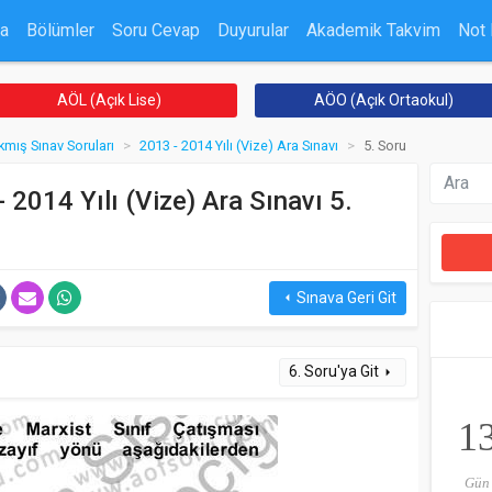
a
Bölümler
Soru Cevap
Duyurular
Akademik Takvim
Not
AÖL (Açık Lise)
AÖO (Açık Ortaokul)
kmış Sınav Soruları
2013 - 2014 Yılı (Vize) Ara Sınavı
5. Soru
 2014 Yılı (Vize) Ara Sınavı 5.
Sınava Geri Git
arrow_left
6. Soru'ya Git
arrow_right
1
Gün