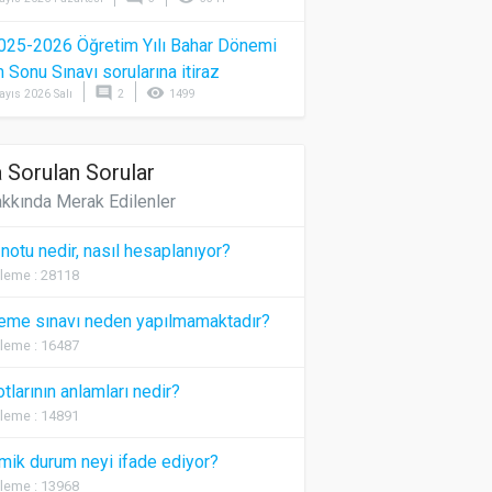
025-2026 Öğretim Yılı Bahar Dönemi
Sonu Sınavı sorularına itiraz
comment
visibility
ayıs 2026 Salı
2
1499
 Sorulan Sorular
kkında Merak Edilenler
 notu nedir, nasıl hesaplanıyor?
leme : 28118
eme sınavı neden yapılmamaktadır?
leme : 16487
otlarının anlamları nedir?
leme : 14891
ik durum neyi ifade ediyor?
leme : 13968