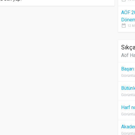
AÖF 2
Dönem 
date_range
12 M
Sıkça
Aöf Ha
Başarı
Görüntü
Bütünl
Görüntü
Harf n
Görüntü
Akadem
Görüntü