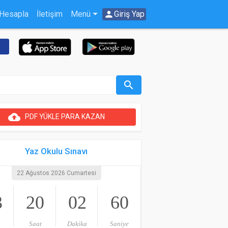
 Hesapla
İletişim
Menü
person
Giriş Yap
search
cloud_upload
PDF YÜKLE PARA KAZAN
Yaz Okulu Sınavı
22 Ağustos 2026 Cumartesi
3
20
02
60
Saat
Dakika
Saniye