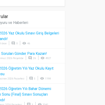
ular
yuru ve Haberleri
026 Yaz Okulu Sınavı Giriş Belgeleri
andı!
comment
visibility
t önce
0
46
 Soruları Gönder Para Kazan!
comment
visibility
mmuz 2026 Perşembe
26
4927
026 Öğretim Yılı Yaz Okulu Kayıt
usu
comment
visibility
aziran 2026 Pazartesi
5
1198
026 Öğretim Yılı Bahar Dönemi
Sonu (Final) Sınavı Sonuçları
ndı!
comment
visibility
ayıs 2026 Pazartesi
3
3341