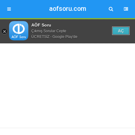
aofsoru.com
AÖF Soru
AÇ
Çıkmış Sorular Cepte
ÜCRETSİZ - Google Play'de