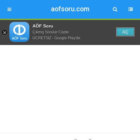
aofsoru.com
AÖF Soru
AÇ
Çıkmış Sorular Cepte
ÜCRETSİZ - Google Play'de