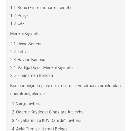
1.1. Bono (Emre muharrer senet)
1.2. Poliçe
1.3. Çek
Menkul Kıymetler
2.1. Hisse Senedi
2.2. Tahvil
2.3. Hazine Bonosu
2.4. Varlığa Dayalı Menkul Kıymetler
2.5. Finansman Bonosu
Bunların dışında girişimcinin bilmesi ve alması zorunlu olan
önemli belgeler ise:
Vergi Levhası
Ödeme Kaydedici Cihazlara Ait levha
“Fiyatlarımıza KDV Dahildir” Levhası
Aylık Prim ve Hizmet Belgesi