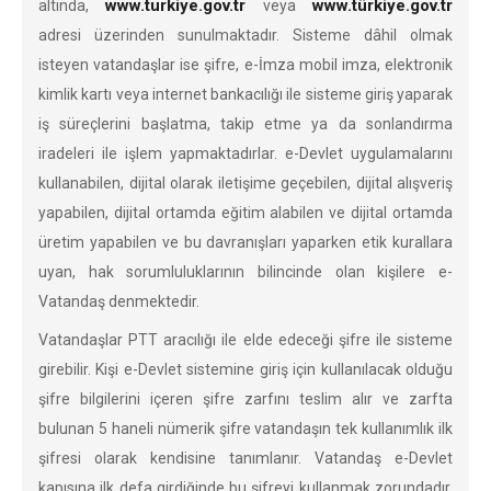
www.turkiye.gov.tr
www.türkiye.gov.tr
altında,
veya
adresi üzerinden sunulmaktadır. Sisteme dâhil olmak
isteyen vatandaşlar ise şifre, e-İmza mobil imza, elektronik
kimlik kartı veya internet bankacılığı ile sisteme giriş yaparak
iş süreçlerini başlatma, takip etme ya da sonlandırma
iradeleri ile işlem yapmaktadırlar. e-Devlet uygulamalarını
kullanabilen, dijital olarak iletişime geçebilen, dijital alışveriş
yapabilen, dijital ortamda eğitim alabilen ve dijital ortamda
üretim yapabilen ve bu davranışları yaparken etik kurallara
uyan, hak sorumluluklarının bilincinde olan kişilere e-
Vatandaş denmektedir.
Vatandaşlar PTT aracılığı ile elde edeceği şifre ile sisteme
girebilir. Kişi e-Devlet sistemine giriş için kullanılacak olduğu
şifre bilgilerini içeren şifre zarfını teslim alır ve zarfta
bulunan 5 haneli nümerik şifre vatandaşın tek kullanımlık ilk
şifresi olarak kendisine tanımlanır. Vatandaş e-Devlet
kapısına ilk defa girdiğinde bu şifreyi kullanmak zorundadır.