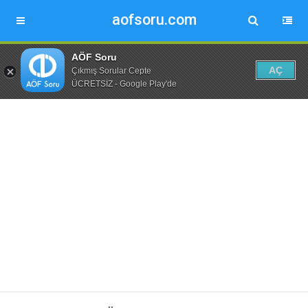
aofsoru.com
AÖF Soru
AÇ
Çıkmış Sorular Cepte
ÜCRETSİZ - Google Play'de