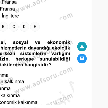
B
C
D
E
warning
comment