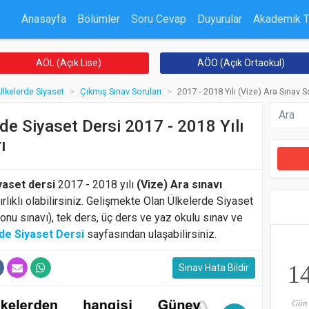
Anasayfa
Bölümler
Soru Cevap
Duyurular
Akademik 
AÖL (Açık Lise)
AÖO (Açık Ortaokul)
lkelerde Siyaset
Çıkmış Sınav Soruları
2017 - 2018 Yılı (Vize) Ara Sınav S
de Siyaset Dersi 2017 - 2018 Yılı
ı
yaset dersi
2017 - 2018 yılı
(Vize) Ara sınavı
rlıklı olabilirsiniz. Gelişmekte Olan Ülkelerde Siyaset
sonu sınavı), tek ders, üç ders ve yaz okulu sınav ve
de Siyaset Dersi
sayfasından ulaşabilirsiniz.
1
Sınav Hata Bildir
Gün