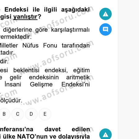
warning
comment
B
C
D
E
warning