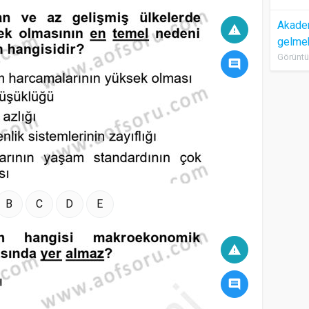
Akadem
warning
gelme
Görüntü
comment
B
C
D
E
warning
comment