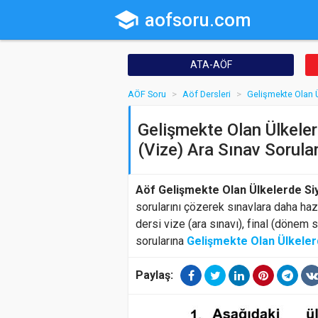
school
aofsoru.com
ATA-AÖF
AÖF Soru
Aöf Dersleri
Gelişmekte Olan Ü
Gelişmekte Olan Ülkeler
(Vize) Ara Sınav Sorular
Aöf Gelişmekte Olan Ülkelerde Si
sorularını çözerek sınavlara daha hazı
dersi vize (ara sınavı), final (dönem 
sorularına
Gelişmekte Olan Ülkeler
Paylaş: