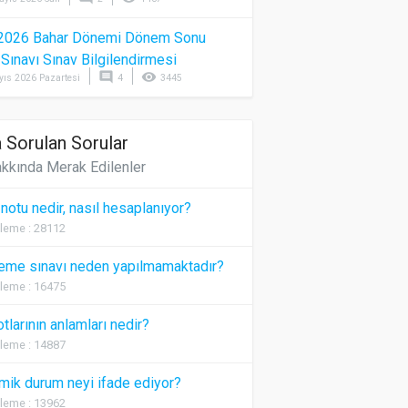
2026 Bahar Dönemi Dönem Sonu
) Sınavı Sınav Bilgilendirmesi
comment
visibility
yıs 2026 Pazartesi
4
3445
 Sorulan Sorular
kkında Merak Edilenler
 notu nedir, nasıl hesaplanıyor?
leme : 28112
eme sınavı neden yapılmamaktadır?
leme : 16475
otlarının anlamları nedir?
leme : 14887
ik durum neyi ifade ediyor?
leme : 13962