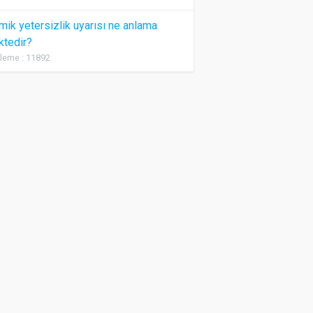
ik yetersizlik uyarısı ne anlama
ktedir?
leme : 11892