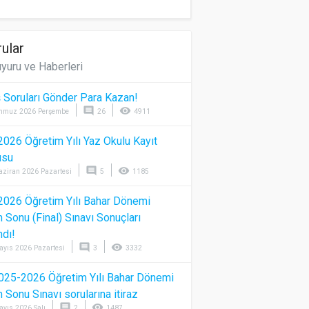
ular
yuru ve Haberleri
 Soruları Gönder Para Kazan!
comment
visibility
mmuz 2026 Perşembe
26
4911
026 Öğretim Yılı Yaz Okulu Kayıt
usu
comment
visibility
aziran 2026 Pazartesi
5
1185
026 Öğretim Yılı Bahar Dönemi
Sonu (Final) Sınavı Sonuçları
ndı!
comment
visibility
ayıs 2026 Pazartesi
3
3332
025-2026 Öğretim Yılı Bahar Dönemi
Sonu Sınavı sorularına itiraz
comment
visibility
ayıs 2026 Salı
2
1487