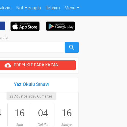
Takvim
Not Hesapla
İletişim
Menü
oruları
search
cloud_upload
PDF YÜKLE PARA KAZAN
Yaz Okulu Sınavı
22 Ağustos 2026 Cumartesi
4
16
04
15
Saat
Dakika
Saniye