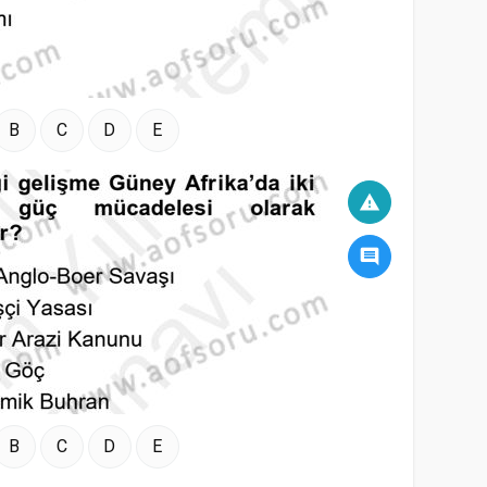
B
C
D
E
warning
comment
B
C
D
E