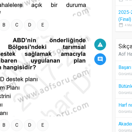
2025-
(Final
B
C
D
E
date_range
4 Ma
warning
Sıkça
Aöf Ha
comment
Başarı
Görüntü
Bütünl
Görüntü
Harf n
Görüntü
Akadem
B
C
D
E
Görüntü