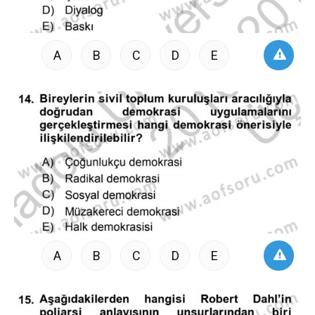
A
B
C
D
E
A
B
C
D
E