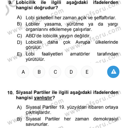
A
B
C
D
E