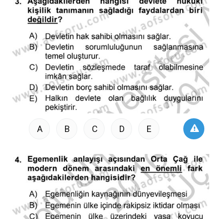
A
B
C
D
E