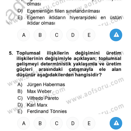
A
B
C
D
E
A
B
C
D
E