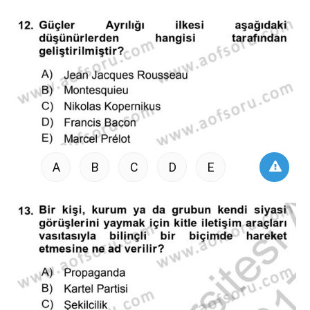
A
B
C
D
E