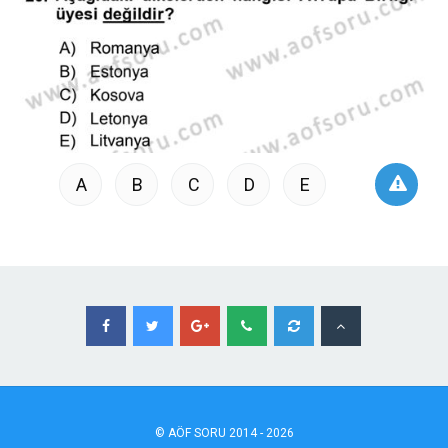
A
B
C
D
E
©
AÖF
SORU 2014 - 2026