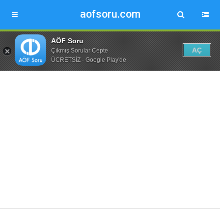
aofsoru.com
AÖF Soru
AÇ
Çıkmış Sorular Cepte
ÜCRETSİZ - Google Play'de