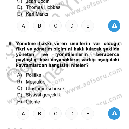
A
B
C
D
E
A
B
C
D
E