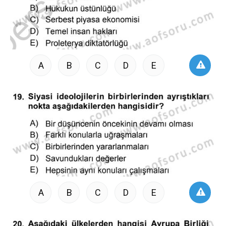
A
B
C
D
E
A
B
C
D
E