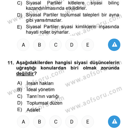
A
B
C
D
E
A
B
C
D
E