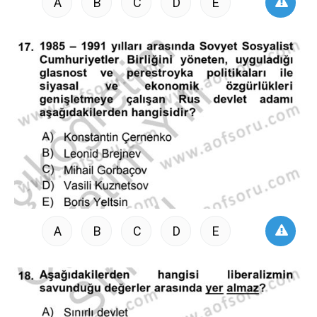
A
B
C
D
E
A
B
C
D
E