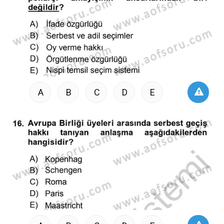
A
B
C
D
E