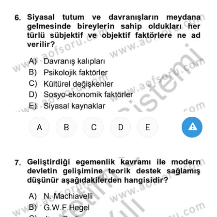
A
B
C
D
E