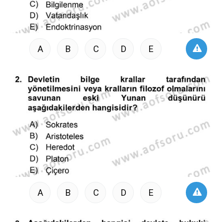
A
B
C
D
E
A
B
C
D
E