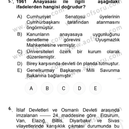
5.
A
B
C
D
E
6.