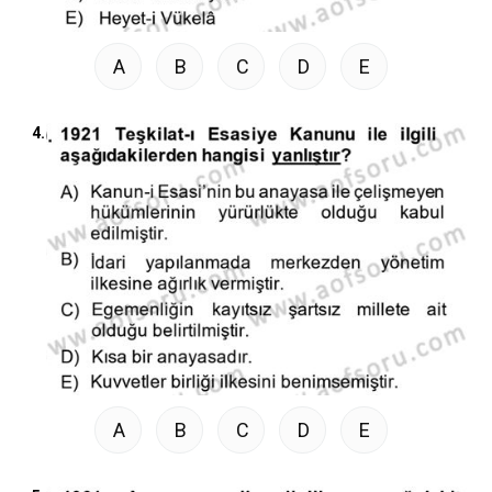
A
B
C
D
E
4.
A
B
C
D
E