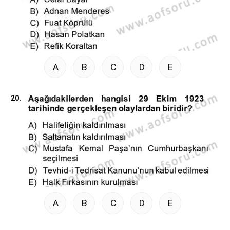
A
B
C
D
E
20.
A
B
C
D
E