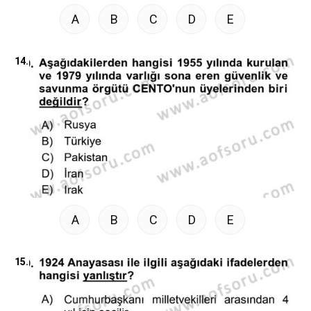
A
B
C
D
E
14.
A
B
C
D
E
15.