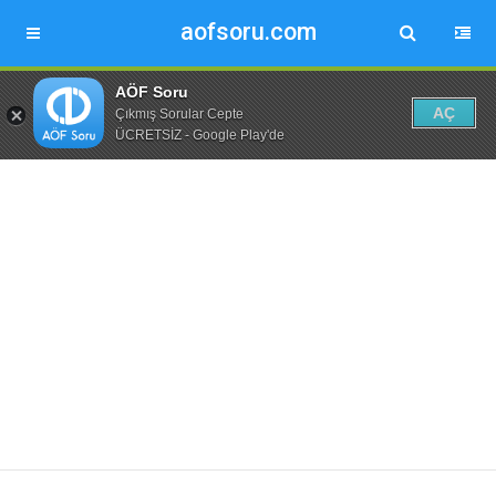
aofsoru.com
AÖF Soru
AÇ
Çıkmış Sorular Cepte
ÜCRETSİZ - Google Play'de