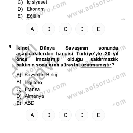
A
B
C
D
E
8.
A
B
C
D
E