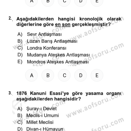
A
B
C
D
E
2.
A
B
C
D
E
3.