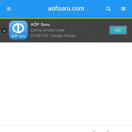
aofsoru.com
AÖF Soru
AÇ
Çıkmış Sorular Cepte
ÜCRETSİZ - Google Play'de