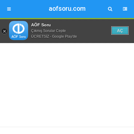
aofsoru.com
AÖF Soru
AÇ
Çıkmış Sorular Cepte
ÜCRETSİZ - Google Play'de