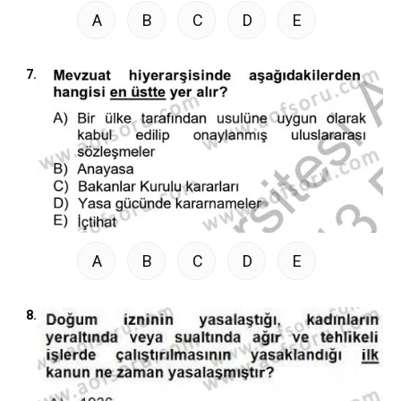
A
B
C
D
E
7.
A
B
C
D
E
8.