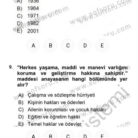
A
B
C
D
E
9.
A
B
C
D
E