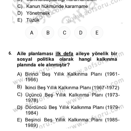
A
B
C
D
E
6.