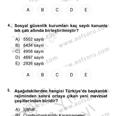
A
B
C
D
E
4.
A
B
C
D
E
5.