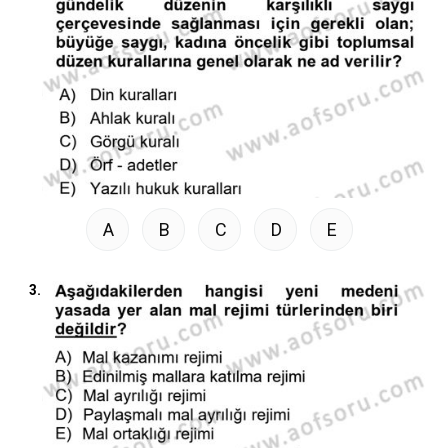
A
B
C
D
E
3.