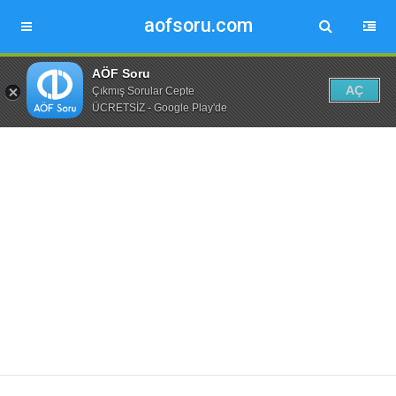
aofsoru.com
AÖF Soru
AÇ
Çıkmış Sorular Cepte
ÜCRETSİZ - Google Play'de