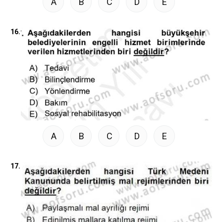
A
B
C
D
E
16.
A
B
C
D
E
17.