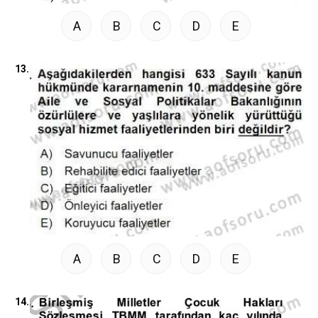
A
B
C
D
E
13.
A
B
C
D
E
14.