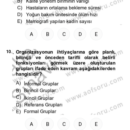
A
B
C
D
E
10.
A
B
C
D
E