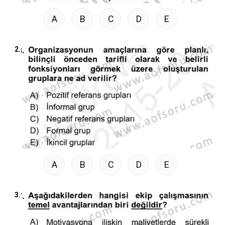
A
B
C
D
E
2.
A
B
C
D
E
3.