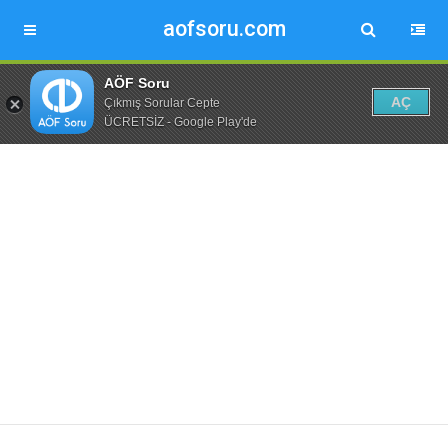
aofsoru.com
AÖF Soru
AÇ
Çıkmış Sorular Cepte
ÜCRETSİZ - Google Play'de