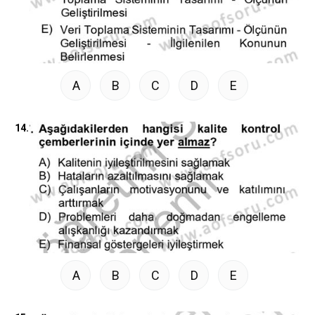
A
B
C
D
E
14.
A
B
C
D
E