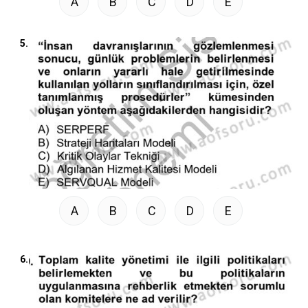
A
B
C
D
E
5.
A
B
C
D
E
6.