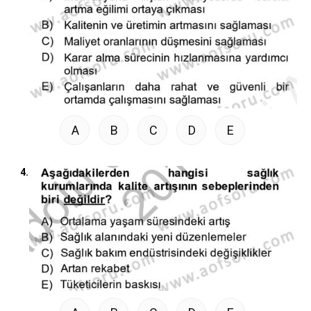
A
B
C
D
E
4.