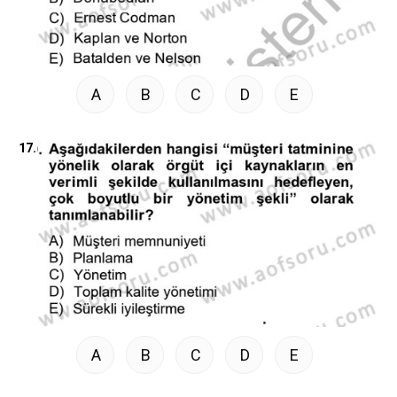
A
B
C
D
E
17.
A
B
C
D
E