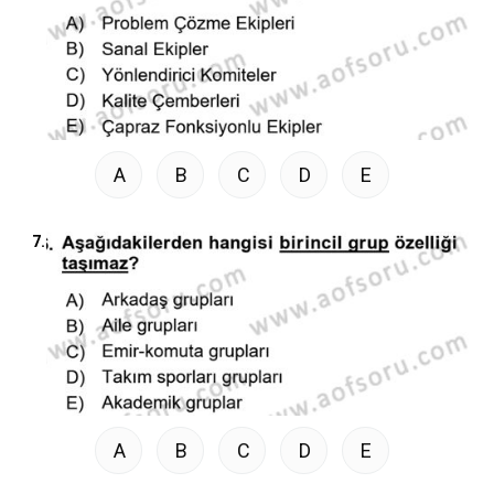
A
B
C
D
E
7.
A
B
C
D
E