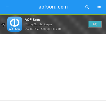
aofsoru.com
AÖF Soru
AÇ
Çıkmış Sorular Cepte
ÜCRETSİZ - Google Play'de