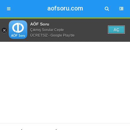
aofsoru.com
AÖF Soru
AÇ
Çıkmış Sorular Cepte
ÜCRETSİZ - Google Play'de