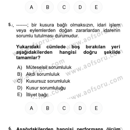
A
B
C
D
E
5.
A
B
C
D
E
6.