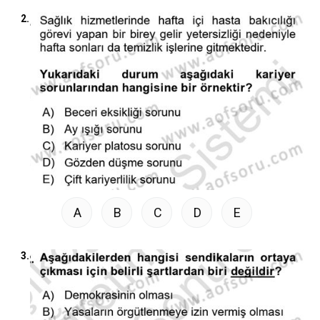
2.
A
B
C
D
E
3.