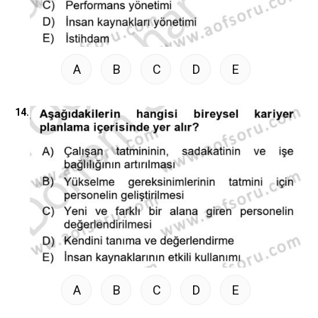
A
B
C
D
E
14.
A
B
C
D
E