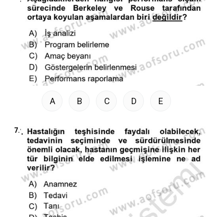
A
B
C
D
E
7.