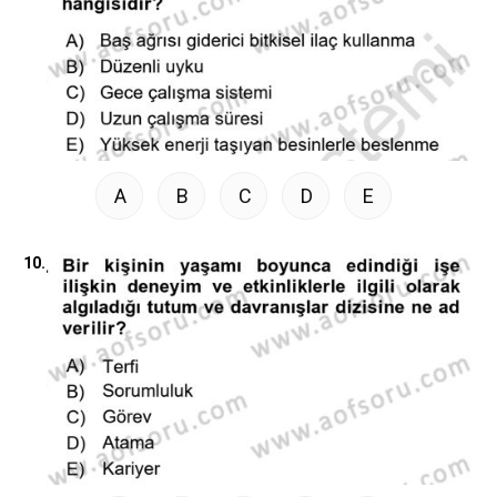
A
B
C
D
E
10.