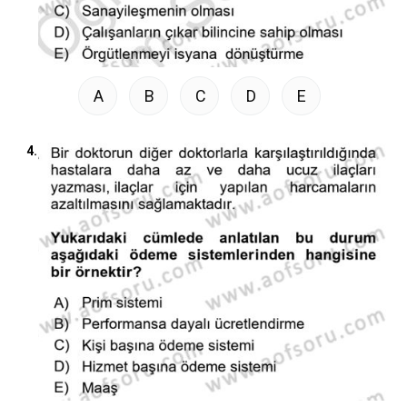
A
B
C
D
E
4.