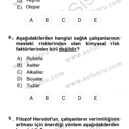
A
B
C
D
E
8.
A
B
C
D
E
9.