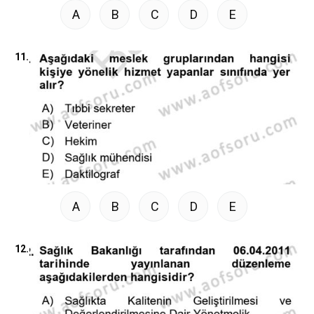
A
B
C
D
E
11.
A
B
C
D
E
12.