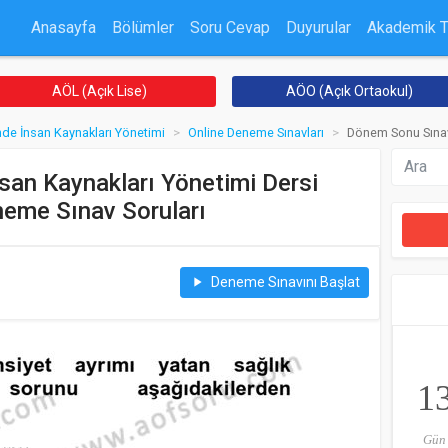
Anasayfa
Bölümler
Soru Cevap
Duyurular
Akademik 
AÖL (Açık Lise)
AÖO (Açık Ortaokul)
inde İnsan Kaynakları Yönetimi
Online Deneme Sınavları
Dönem Sonu Sınav
nsan Kaynakları Yönetimi Dersi
eme Sınav Soruları
Deneme Sınavını Başlat
play_arrow
1
Gün