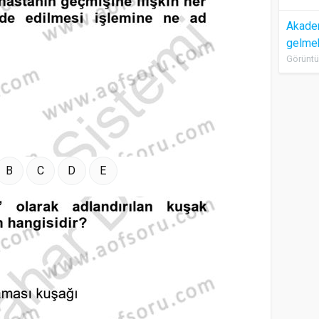
Akadem
gelme
Görüntü
B
C
D
E