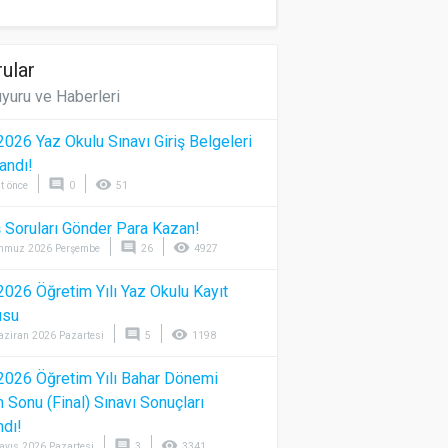
ular
yuru ve Haberleri
026 Yaz Okulu Sınavı Giriş Belgeleri
andı!
comment
visibility
t önce
0
51
 Soruları Gönder Para Kazan!
comment
visibility
mmuz 2026 Perşembe
26
4927
026 Öğretim Yılı Yaz Okulu Kayıt
usu
comment
visibility
aziran 2026 Pazartesi
5
1198
026 Öğretim Yılı Bahar Dönemi
Sonu (Final) Sınavı Sonuçları
ndı!
comment
visibility
ayıs 2026 Pazartesi
3
3341