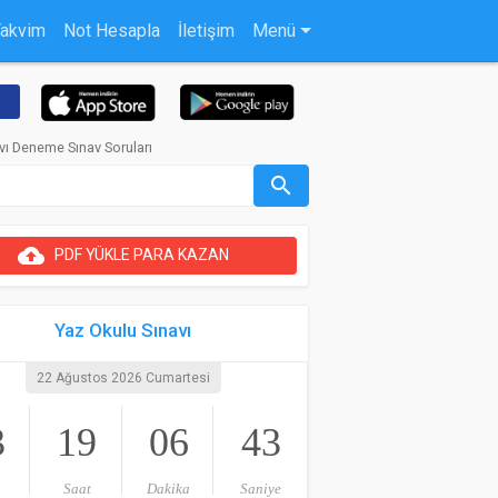
Takvim
Not Hesapla
İletişim
Menü
ı Deneme Sınav Soruları
search
cloud_upload
PDF YÜKLE PARA KAZAN
Yaz Okulu Sınavı
22 Ağustos 2026 Cumartesi
3
19
06
42
Saat
Dakika
Saniye