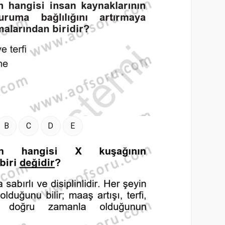
B
C
D
E