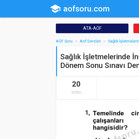
school
aofsoru.com
ATA-AÖF
AÖF Soru
Aöf Dersleri
Sağlık İşletmeler
Sağlık İşletmelerinde İ
Dönem Sonu Sınavı Den
20
SORU
1.