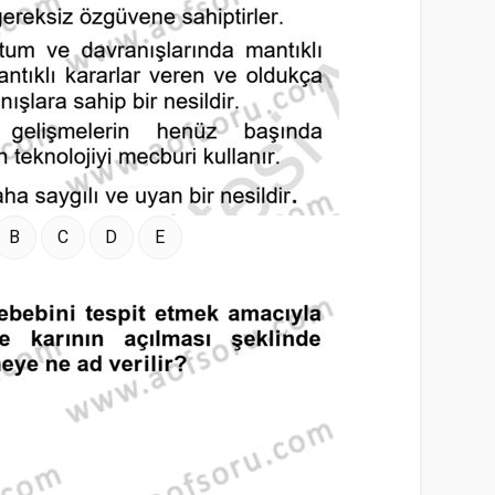
B
C
D
E