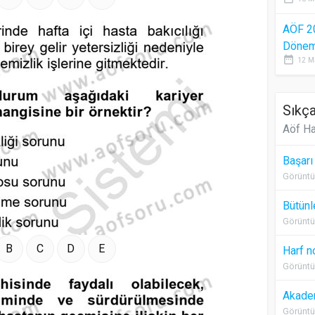
AÖF 2
Dönem 
date_range
12 M
Sıkça
Aöf Ha
Başarı
Görüntü
Bütünl
Görüntü
B
C
D
E
Harf n
Görüntü
Akadem
Görüntü