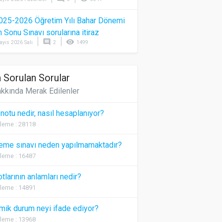
025-2026 Öğretim Yılı Bahar Dönemi
Sonu Sınavı sorularına itiraz
comment
visibility
ayıs 2026 Salı
2
1499
 Sorulan Sorular
kkında Merak Edilenler
 notu nedir, nasıl hesaplanıyor?
leme : 28118
eme sınavı neden yapılmamaktadır?
leme : 16487
otlarının anlamları nedir?
leme : 14891
ik durum neyi ifade ediyor?
leme : 13968