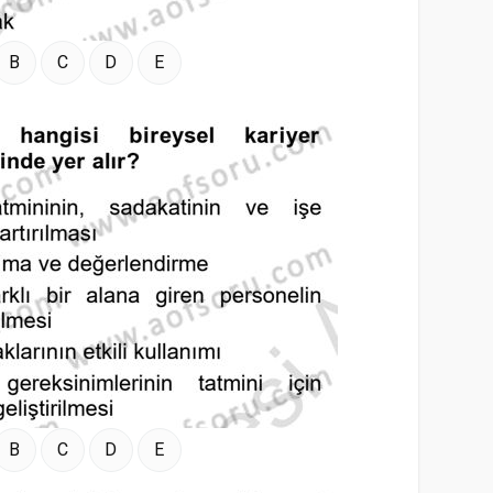
B
C
D
E
B
C
D
E