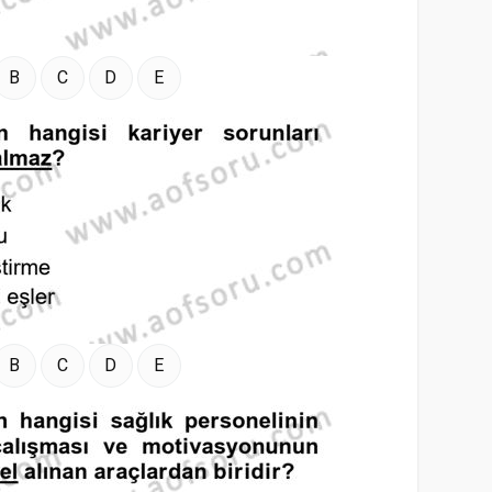
B
C
D
E
B
C
D
E