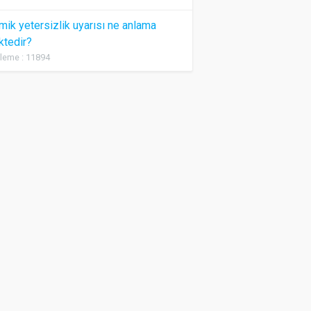
ik yetersizlik uyarısı ne anlama
ktedir?
leme : 11894