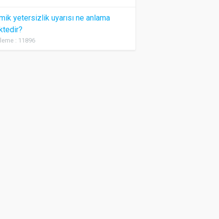
ik yetersizlik uyarısı ne anlama
ktedir?
leme : 11896