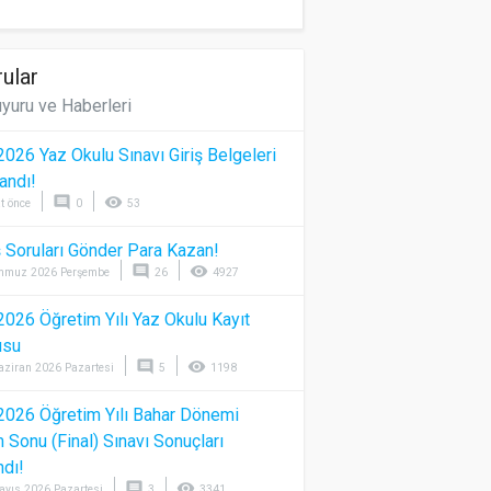
ular
yuru ve Haberleri
026 Yaz Okulu Sınavı Giriş Belgeleri
andı!
comment
visibility
t önce
0
53
 Soruları Gönder Para Kazan!
comment
visibility
mmuz 2026 Perşembe
26
4927
026 Öğretim Yılı Yaz Okulu Kayıt
usu
comment
visibility
aziran 2026 Pazartesi
5
1198
026 Öğretim Yılı Bahar Dönemi
Sonu (Final) Sınavı Sonuçları
ndı!
comment
visibility
ayıs 2026 Pazartesi
3
3341