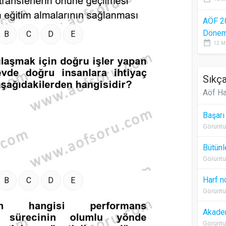
AÖF 2
Dönem 
B
C
D
E
date_range
12 M
Sıkça
Aöf Ha
Başarı
Görüntü
Bütünl
Görüntü
Harf n
B
C
D
E
Görüntü
Akadem
Görüntü