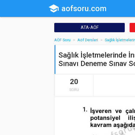
school
aofsoru.com
ATA-AÖF
AÖF Soru
Aöf Dersleri
Sağlık İşletmeler
Sağlık İşletmelerinde İ
Sınavı Deneme Sınav So
20
SORU
1.