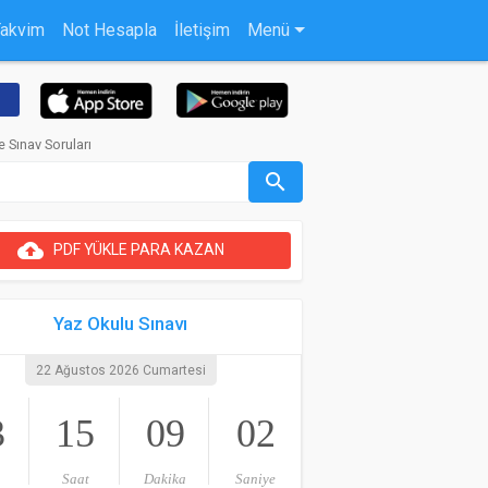
Takvim
Not Hesapla
İletişim
Menü
 Sınav Soruları
search
cloud_upload
PDF YÜKLE PARA KAZAN
Yaz Okulu Sınavı
22 Ağustos 2026 Cumartesi
3
15
09
01
Saat
Dakika
Saniye