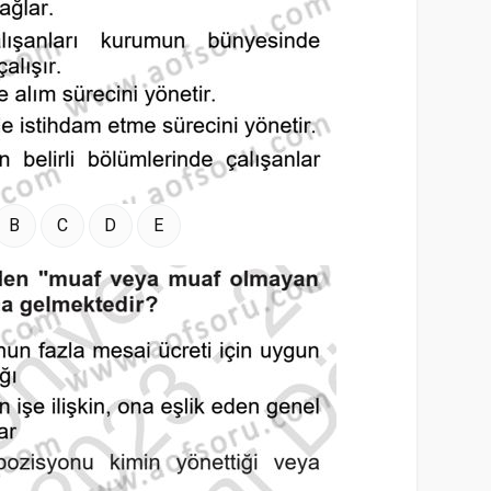
B
C
D
E