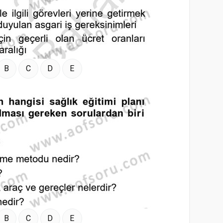
B
C
D
E
B
C
D
E