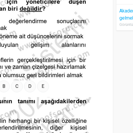
Akadem
gelme
Görüntü
B
C
D
E