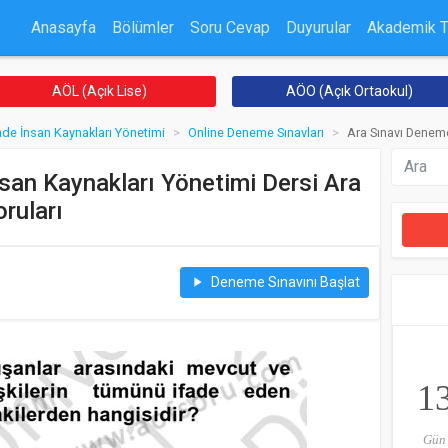
Anasayfa
Bölümler
Soru Cevap
Duyurular
Akademik 
AÖL (Açık Lise)
AÖO (Açık Ortaokul)
inde İnsan Kaynakları Yönetimi
Online Deneme Sınavları
Ara Sınavı Deneme
nsan Kaynakları Yönetimi Dersi Ara
ruları
Deneme Sınavını Başlat
play_arrow
1
Gün