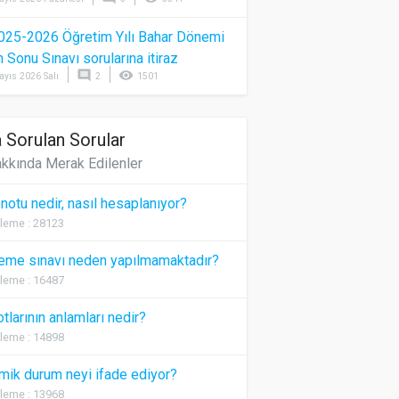
025-2026 Öğretim Yılı Bahar Dönemi
Sonu Sınavı sorularına itiraz
comment
visibility
ayıs 2026 Salı
2
1501
 Sorulan Sorular
kkında Merak Edilenler
 notu nedir, nasıl hesaplanıyor?
leme : 28123
eme sınavı neden yapılmamaktadır?
leme : 16487
otlarının anlamları nedir?
leme : 14898
ik durum neyi ifade ediyor?
leme : 13968