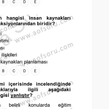
B
C
D
E
B
C
D
E