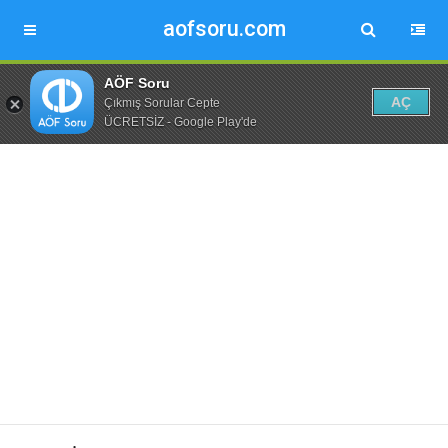
aofsoru.com
AÖF Soru
AÇ
Çıkmış Sorular Cepte
ÜCRETSİZ - Google Play'de