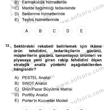
A
B
C
D
E
13.