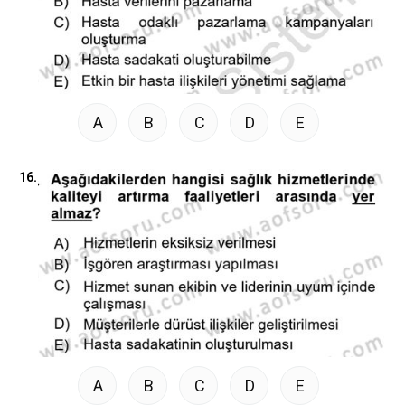
A
B
C
D
E
16.
A
B
C
D
E