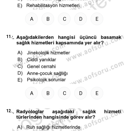
A
B
C
D
E
11.
A
B
C
D
E
12.