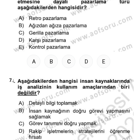
A
B
C
D
E
7.