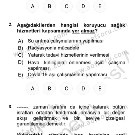
A
B
C
D
E
2.
A
B
C
D
E
3.