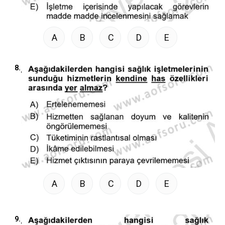
A
B
C
D
E
8.
A
B
C
D
E
9.