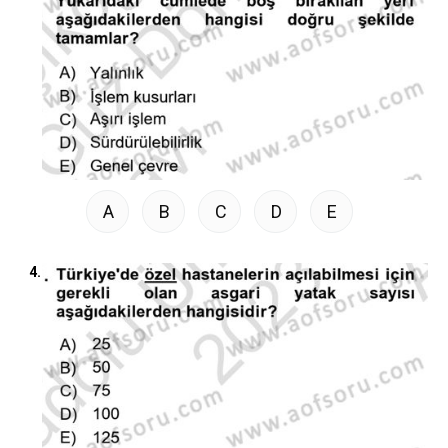
A
B
C
D
E
4.