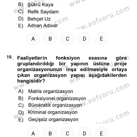
A
B
C
D
E
19.
A
B
C
D
E