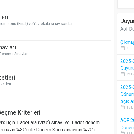
ları
Duyur
önem sonu (Final) ve Yaz okulu sınav soruları.
Aöf Du
Çıkmış
avları
date_range
2 Te
 Deneme Sınavları
2025-2
Duyur
date_range
29 H
etleri
zetleri
2025-2
Dönem 
Açıkla
date_range
18 M
eçme Kriterleri
AÖF 2
rsi için 1 adet ara (vize) sınavı ve 1 adet dönem
Dönem 
ra sınavın %30’u ile Dönem Sonu sınavının %70’i
date_range
12 M