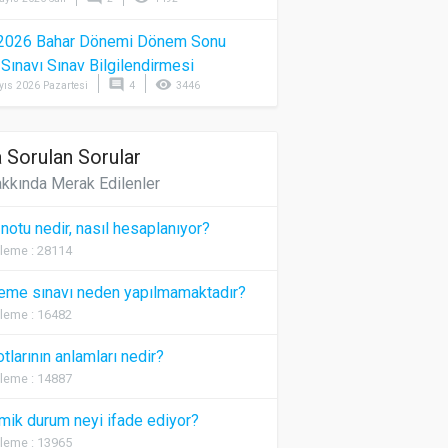
2026 Bahar Dönemi Dönem Sonu
) Sınavı Sınav Bilgilendirmesi
comment
visibility
yıs 2026 Pazartesi
4
3446
 Sorulan Sorular
kkında Merak Edilenler
 notu nedir, nasıl hesaplanıyor?
leme : 28114
eme sınavı neden yapılmamaktadır?
leme : 16482
otlarının anlamları nedir?
leme : 14887
ik durum neyi ifade ediyor?
leme : 13965