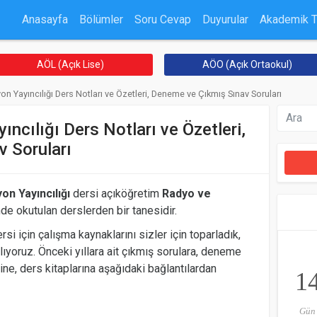
Anasayfa
Bölümler
Soru Cevap
Duyurular
Akademik 
AÖL (Açık Lise)
AÖO (Açık Ortaokul)
on Yayıncılığı Ders Notları ve Özetleri, Deneme ve Çıkmış Sınav Soruları
ncılığı Ders Notları ve Özetleri,
 Soruları
on Yayıncılığı
dersi açıköğretim
Radyo ve
e okutulan derslerden bir tanesidir.
rsi için çalışma kaynaklarını sizler için toparladık,
lıyoruz. Önceki yıllara ait çıkmış sorulara, deneme
rine, ders kitaplarına aşağıdaki bağlantılardan
1
Gün