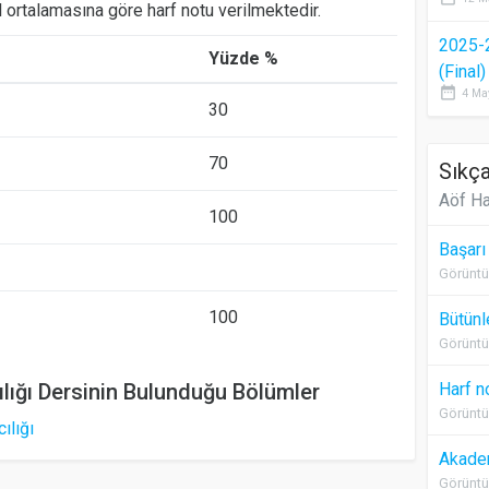
l ortalamasına göre harf notu verilmektedir.
2025-
Yüzde %
(Final
date_range
4 Ma
30
70
Sıkça
Aöf Ha
100
Başarı
Görüntü
100
Bütünl
Görüntü
lığı Dersinin Bulunduğu Bölümler
Harf n
Görüntü
ılığı
Akadem
Görüntü