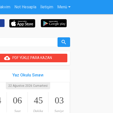
Takvim
Not Hesapla
İletişim
Menü
search
cloud_upload
PDF YÜKLE PARA KAZAN
Yaz Okulu Sınavı
22 Ağustos 2026 Cumartesi
4
06
45
03
Saat
Dakika
Saniye