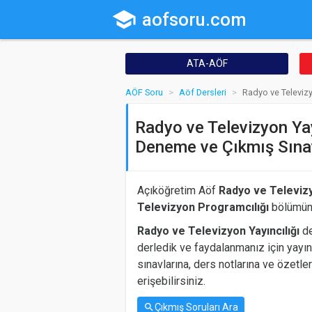
school
aofsoru.com
ATA-AÖF
AÖF Soru
Aöf Dersleri
Radyo ve Televizy
Radyo ve Televizyon Yayı
Deneme ve Çıkmış Sınav
Açıköğretim Aöf
Radyo ve Televizy
Televizyon Programcılığı
bölümünd
Radyo ve Televizyon Yayıncılığı
de
derledik ve faydalanmanız için yayın
sınavlarına, ders notlarına ve özetle
erişebilirsiniz.
Çıkmış Soruları Ara
search