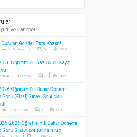
ular
yuru ve Haberleri
 Soruları Gönder Para Kazan!
comment
visibility
mmuz 2026 Perşembe
26
4918
026 Öğretim Yılı Yaz Okulu Kayıt
usu
comment
visibility
aziran 2026 Pazartesi
5
1192
026 Öğretim Yılı Bahar Dönemi
Sonu (Final) Sınavı Sonuçları
ndı!
comment
visibility
ayıs 2026 Pazartesi
3
3340
025-2026 Öğretim Yılı Bahar Dönemi
Sonu Sınavı sorularına itiraz
comment
visibility
ayıs 2026 Salı
2
1492