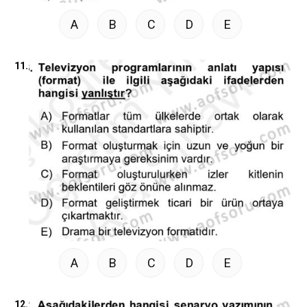
A
B
C
D
E
11.
A
B
C
D
E
12.