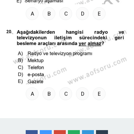
A
B
C
D
E
20.
A
B
C
D
E