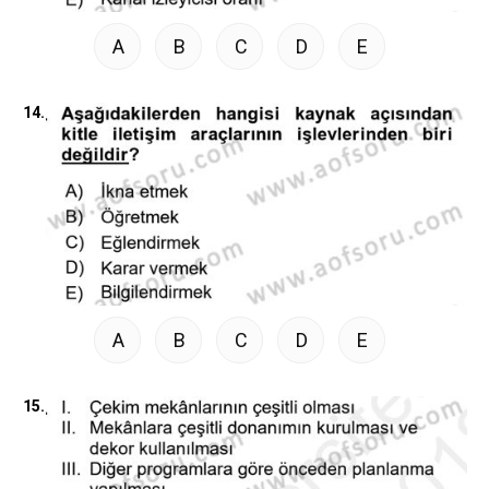
A
B
C
D
E
14.
A
B
C
D
E
15.