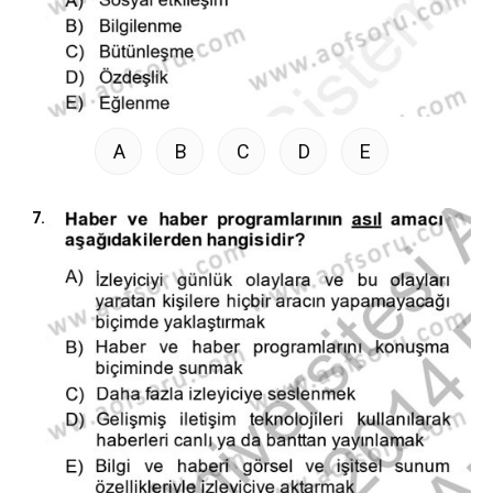
A
B
C
D
E
7.