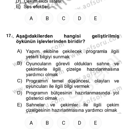
A
B
C
D
E
17.
A
B
C
D
E