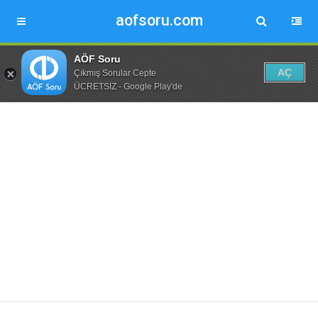
aofsoru.com
AÖF Soru
AÇ
Çıkmış Sorular Cepte
ÜCRETSİZ - Google Play'de