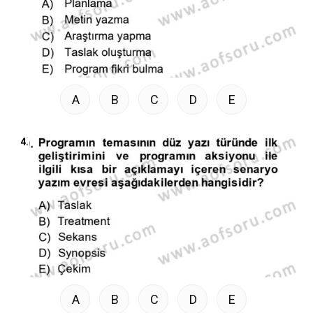
A
B
C
D
E
4.
A
B
C
D
E