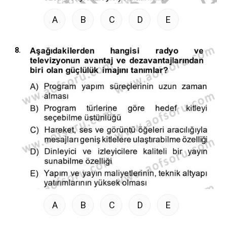
A
B
C
D
E
8.
A
B
C
D
E