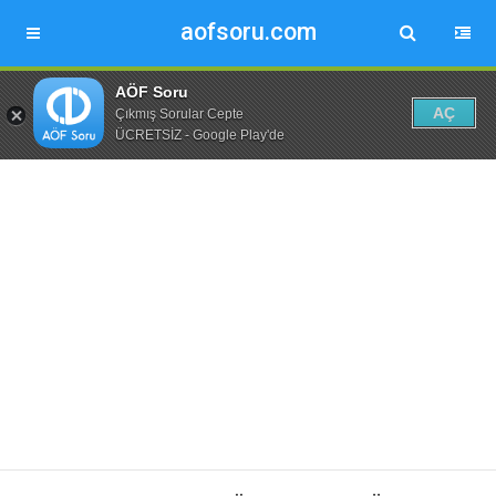
aofsoru.com
AÖF Soru
AÇ
Çıkmış Sorular Cepte
ÜCRETSİZ - Google Play'de