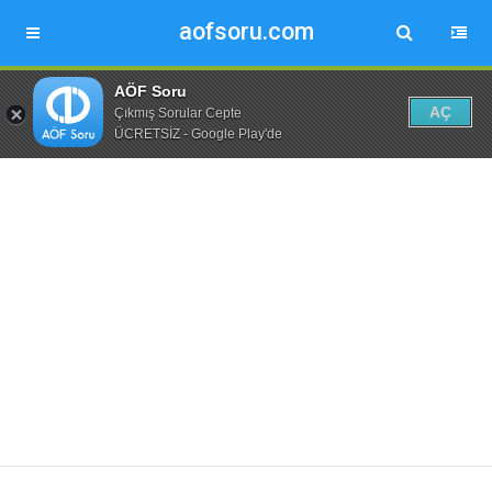
aofsoru.com
AÖF Soru
AÇ
Çıkmış Sorular Cepte
ÜCRETSİZ - Google Play'de