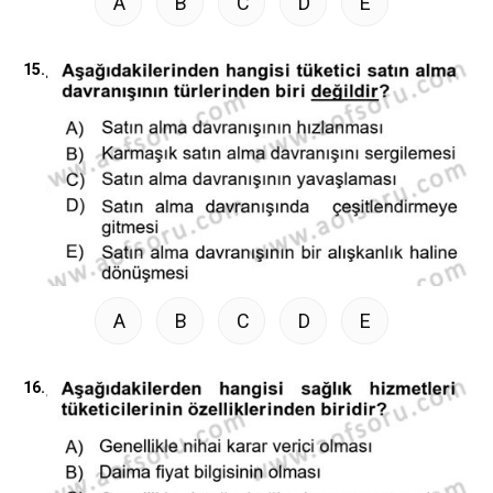
A
B
C
D
E
15.
A
B
C
D
E
16.