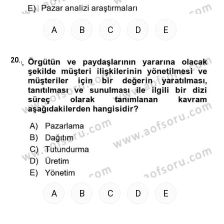
A
B
C
D
E
20.
A
B
C
D
E