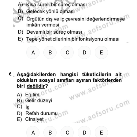
A
B
C
D
E
6.
A
B
C
D
E