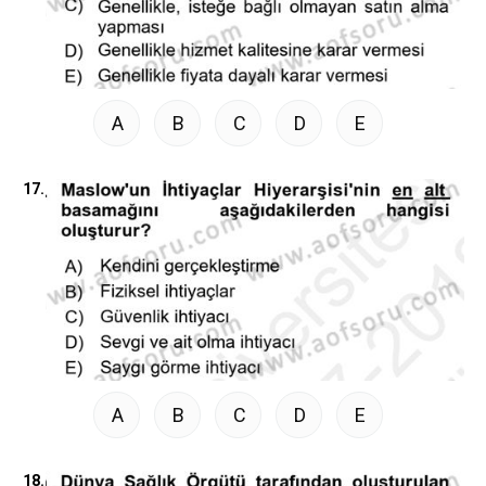
A
B
C
D
E
17.
A
B
C
D
E
18.