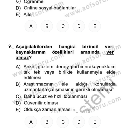
A
B
C
D
E
9.
A
B
C
D
E