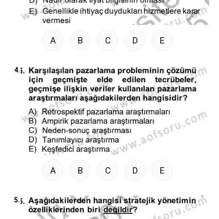
A
B
C
D
E
4.
A
B
C
D
E
5.