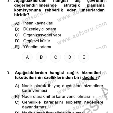
2.
A
B
C
D
E
3.