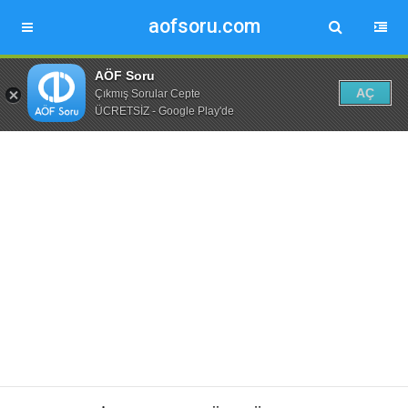
aofsoru.com
AÖF Soru
AÇ
Çıkmış Sorular Cepte
ÜCRETSİZ - Google Play'de