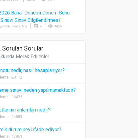
2026 Bahar Dönemi Dönem Sonu
) Sınavı Sınav Bilgilendirmesi
comment
visibility
yıs 2026 Pazartesi
4
3436
 Sorulan Sorular
kkında Merak Edilenler
 notu nedir, nasıl hesaplanıyor?
leme : 28112
eme sınavı neden yapılmamaktadır?
leme : 16475
otlarının anlamları nedir?
leme : 14883
ik durum neyi ifade ediyor?
leme : 13961