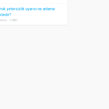
ik yetersizlik uyarısı ne anlama
ktedir?
leme : 11887