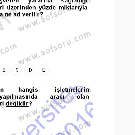
B
C
D
E