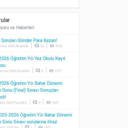
ular
yuru ve Haberleri
 Soruları Gönder Para Kazan!
comment
visibility
mmuz 2026 Perşembe
26
4902
026 Öğretim Yılı Yaz Okulu Kayıt
usu
comment
visibility
aziran 2026 Pazartesi
5
1177
026 Öğretim Yılı Bahar Dönemi
Sonu (Final) Sınavı Sonuçları
ndı!
comment
visibility
ayıs 2026 Pazartesi
3
3327
025-2026 Öğretim Yılı Bahar Dönemi
Sonu Sınavı sorularına itiraz
comment
visibility
ayıs 2026 Salı
2
1477