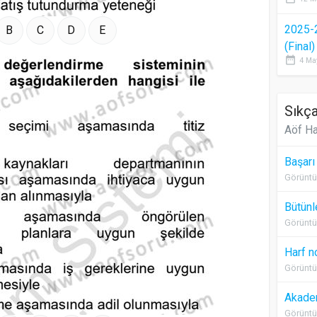
2025-
B
C
D
E
(Final
date_range
4 Ma
Sıkça
Aöf Ha
Başarı
Görüntü
Bütünl
Görüntü
Harf n
Görüntü
Akadem
Görüntü