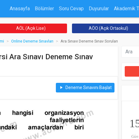
Anasayfa
Bölümler
Soru Cevap
Duyurular
Akademik 
AÖL (Açık Lise)
AÖO (Açık Ortaokul)
imi
Online Deneme Sınavları
Ara Sınavı Deneme Sınav Soruları
si Ara Sınavı Deneme Sınav
Deneme Sınavını Başlat
play_arrow
1
Gün