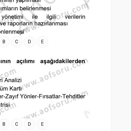
B
C
D
E
B
C
D
E