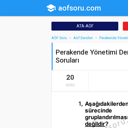
school
aofsoru.com
ATA-AÖF
AÖF Soru
Aöf Dersleri
Perakende Yönet
Perakende Yönetimi Der
Soruları
20
SORU
1.