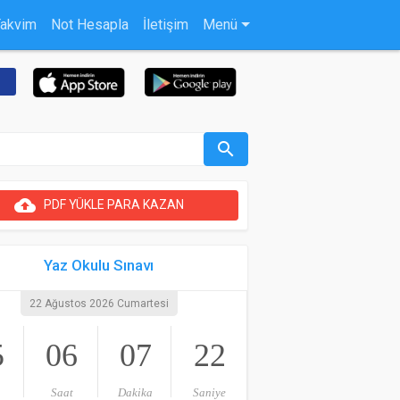
Takvim
Not Hesapla
İletişim
Menü
search
cloud_upload
PDF YÜKLE PARA KAZAN
Yaz Okulu Sınavı
22 Ağustos 2026 Cumartesi
5
06
07
21
Saat
Dakika
Saniye