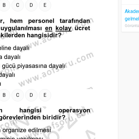
B
C
D
E
Akadem
gelme
Görüntü
B
C
D
E