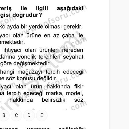
B
C
D
E