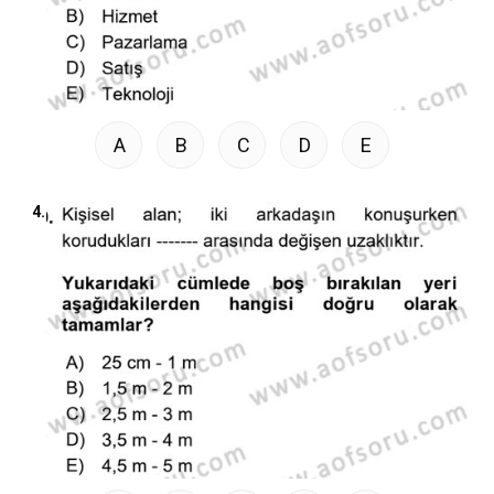
A
B
C
D
E
4.