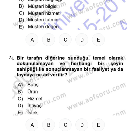
A
B
C
D
E
7.
A
B
C
D
E