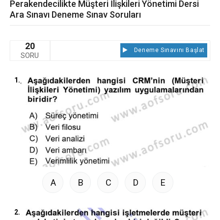
Perakendecilikte Müşteri İlişkileri Yönetimi Dersi
Ara Sınavı Deneme Sınav Soruları
20
Deneme Sınavını Başlat
SORU
1.
A
B
C
D
E
2.