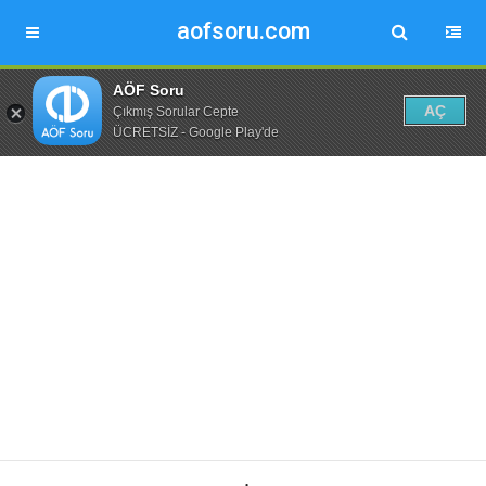
aofsoru.com
AÖF Soru
AÇ
Çıkmış Sorular Cepte
ÜCRETSİZ - Google Play'de