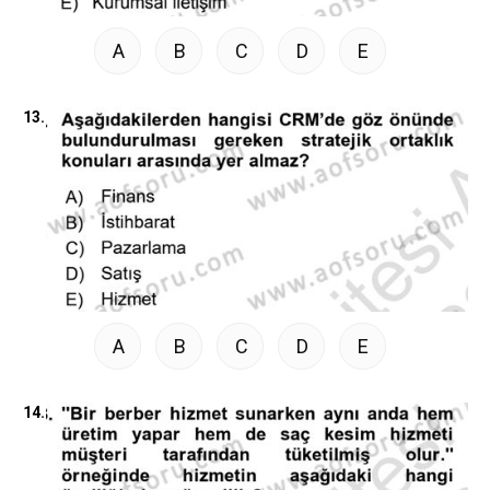
A
B
C
D
E
13.
A
B
C
D
E
14.