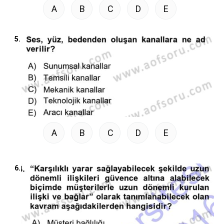
A
B
C
D
E
5.
A
B
C
D
E
6.