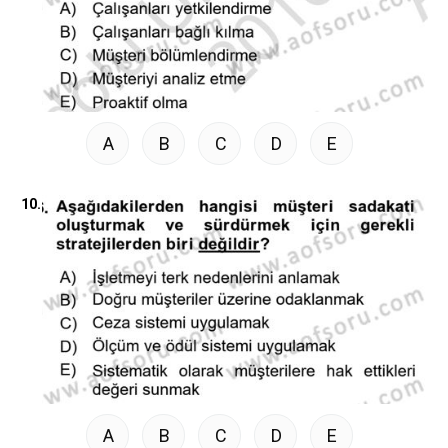
A
B
C
D
E
10.
A
B
C
D
E