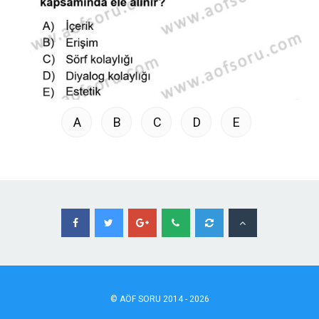
A
B
C
D
E
©
AÖF
SORU 2014 - 2026