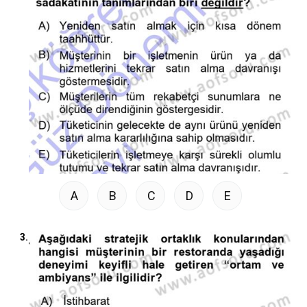
A
B
C
D
E
3.