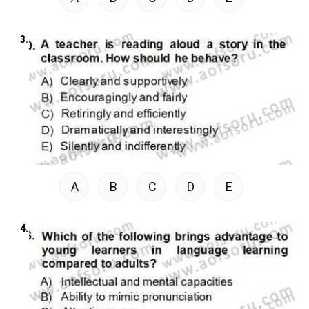
3.
A
B
C
D
E
4.