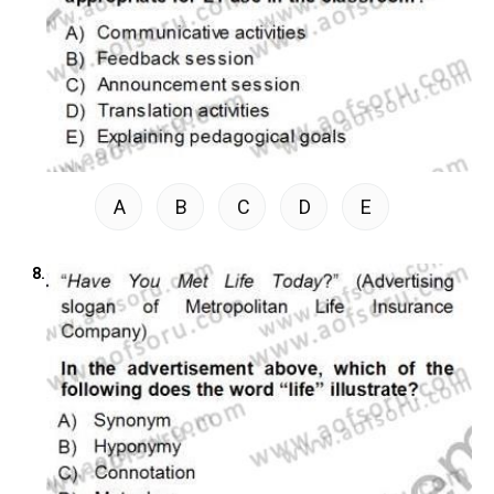
A
B
C
D
E
8.