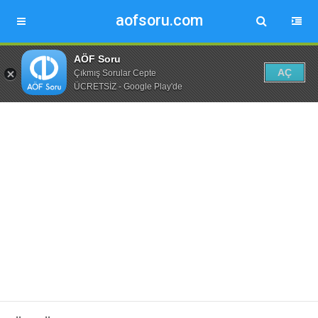
aofsoru.com
AÖF Soru
AÇ
Çıkmış Sorular Cepte
ÜCRETSİZ - Google Play'de