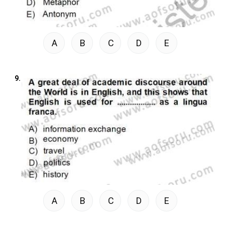
A
B
C
D
E
9.
A
B
C
D
E