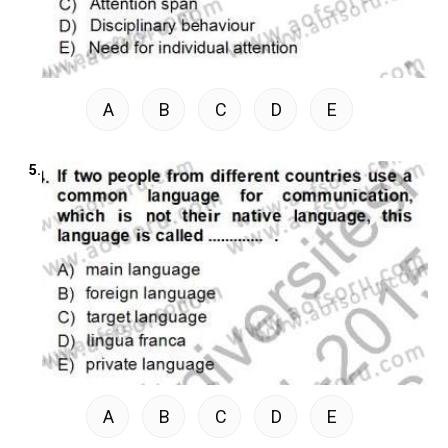
A
B
C
D
E
5.
A
B
C
D
E