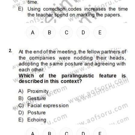
A
B
C
D
E
2.
A
B
C
D
E