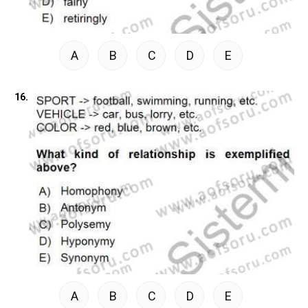
A
B
C
D
E
16.
A
B
C
D
E