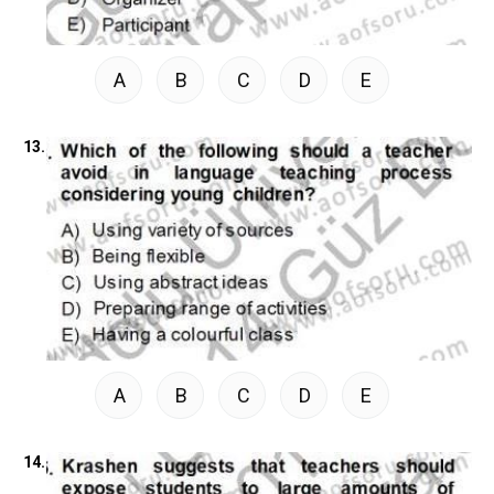
A
B
C
D
E
13.
A
B
C
D
E
14.