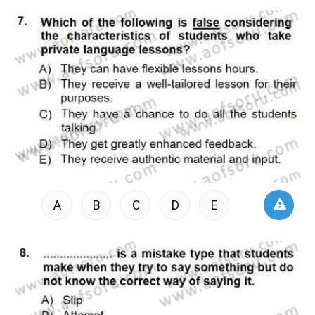
A
B
C
D
E