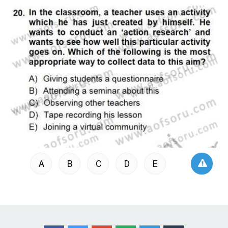
A
B
C
D
E