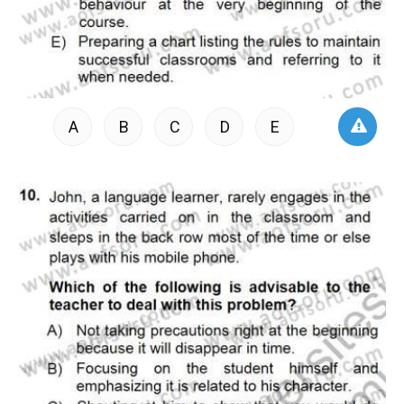
A
B
C
D
E