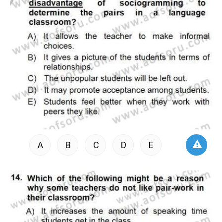
A
B
C
D
E