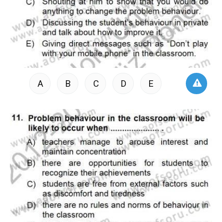
A
B
C
D
E