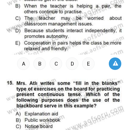
A
B
C
D
E