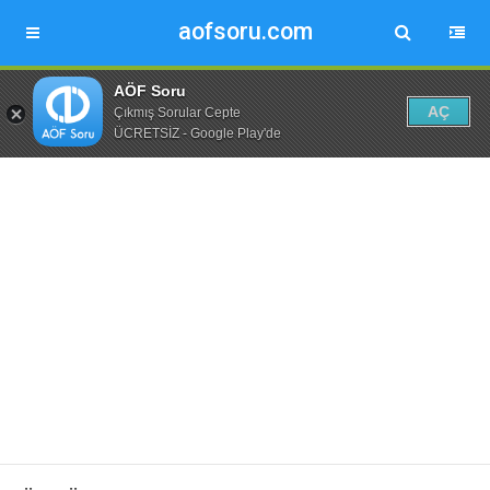
aofsoru.com
AÖF Soru
AÇ
Çıkmış Sorular Cepte
ÜCRETSİZ - Google Play'de