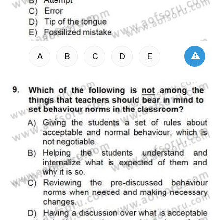
A
B
C
D
E