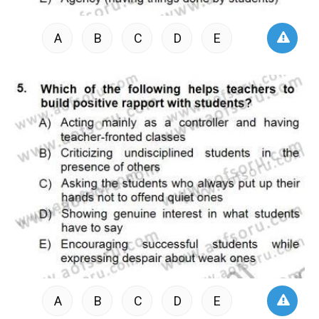
A
B
C
D
E
A
B
C
D
E