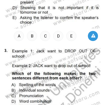
A
B
C
D
E