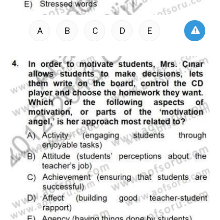
A
B
C
D
E