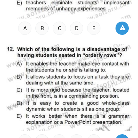
A
B
C
D
E