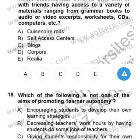
A
B
C
D
E