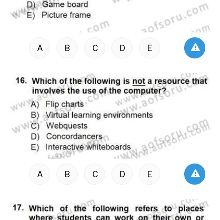
A
B
C
D
E
A
B
C
D
E