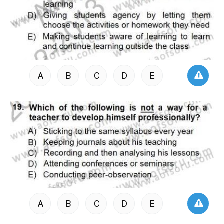
A
B
C
D
E
A
B
C
D
E