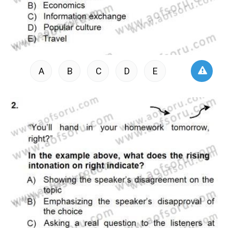
A
B
C
D
E