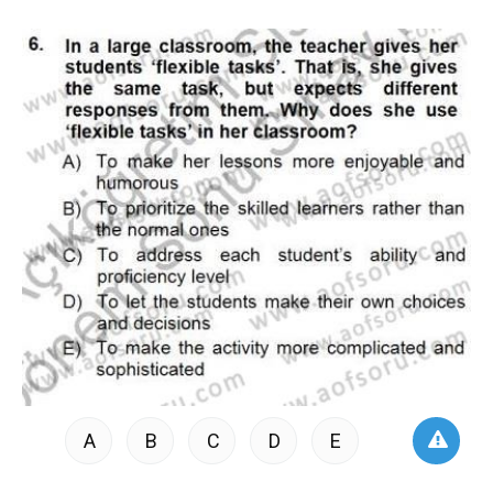
A
B
C
D
E