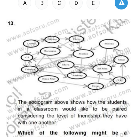
A
B
C
D
E