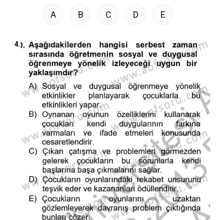
A
B
C
D
E
4.