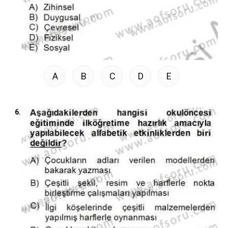
A
B
C
D
E
6.