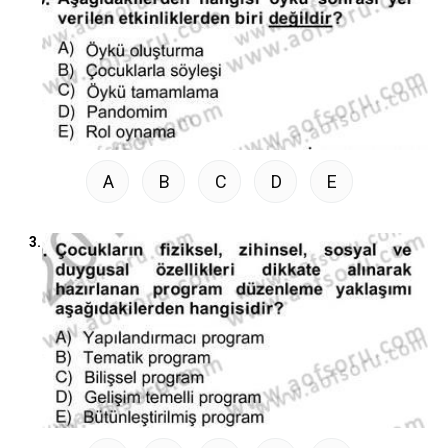
A
B
C
D
E
3.