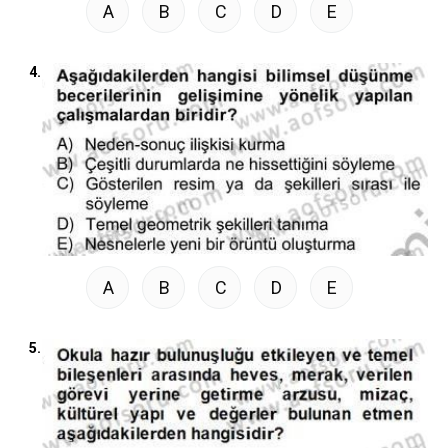
A
B
C
D
E
4.
A
B
C
D
E
5.