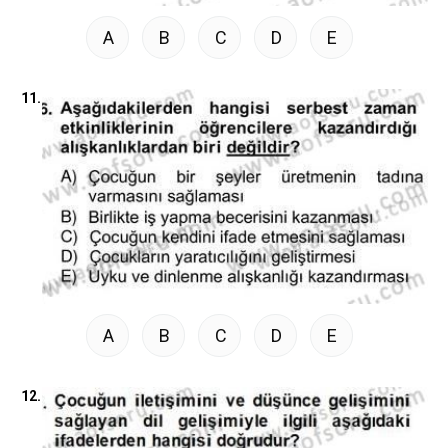
A
B
C
D
E
11.
A
B
C
D
E
12.