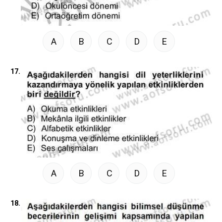
A
B
C
D
E
17.
A
B
C
D
E
18.