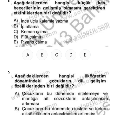
8.
A
B
C
D
E
9.