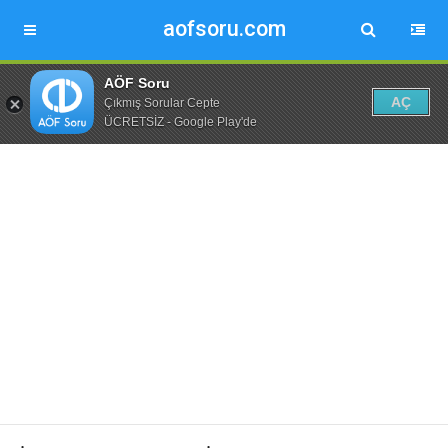
aofsoru.com
AÖF Soru
AÇ
Çıkmış Sorular Cepte
ÜCRETSİZ - Google Play'de