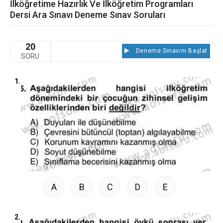
İlköğretime Hazırlık Ve İlköğretim Programları
Dersi Ara Sınavı Deneme Sınav Soruları
20
Deneme Sınavını Başlat
SORU
1.
A
B
C
D
E
2.