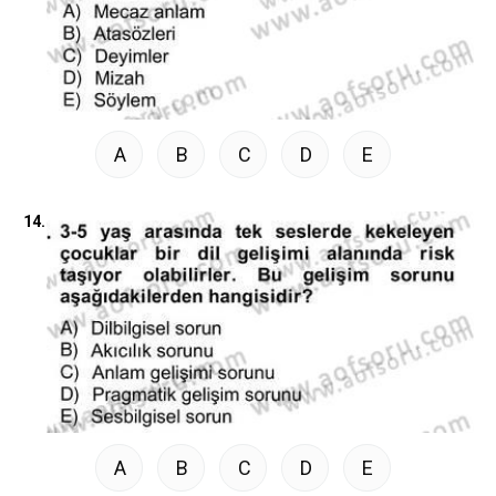
A
B
C
D
E
14.
A
B
C
D
E