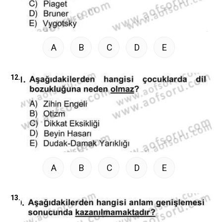
A
B
C
D
E
12.
A
B
C
D
E
13.