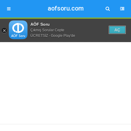
aofsoru.com
AÖF Soru
AÇ
Çıkmış Sorular Cepte
ÜCRETSİZ - Google Play'de