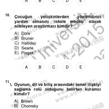
A
B
C
D
E
10.
A
B
C
D
E
11.