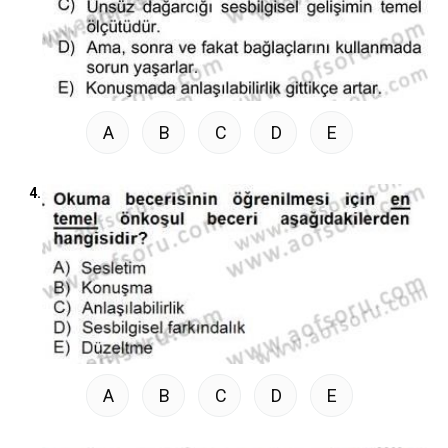
A
B
C
D
E
4.
A
B
C
D
E