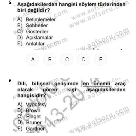
5.
A
B
C
D
E
6.