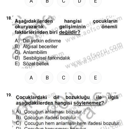
A
B
C
D
E
18.
A
B
C
D
E
19.