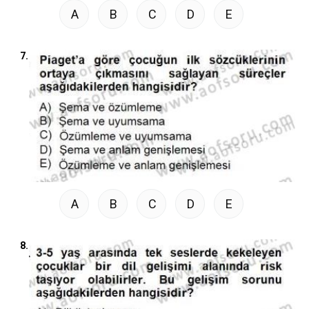
A
B
C
D
E
7.
A
B
C
D
E
8.