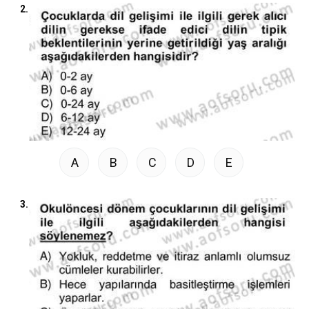
2.
A
B
C
D
E
3.