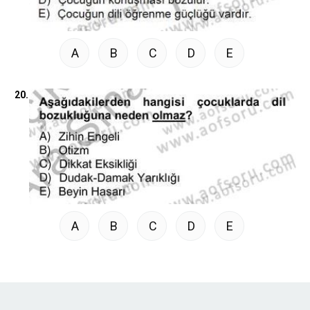
A
B
C
D
E
20.
A
B
C
D
E