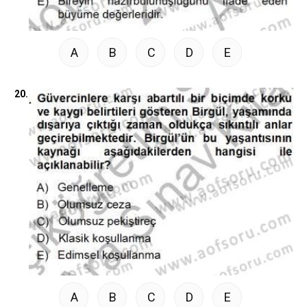
A
B
C
D
E
20.
A
B
C
D
E