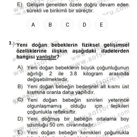
A
B
C
D
E
3.