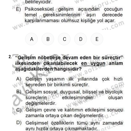
A
B
C
D
E
2.