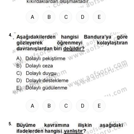
A
B
C
D
E
4.
A
B
C
D
E
5.