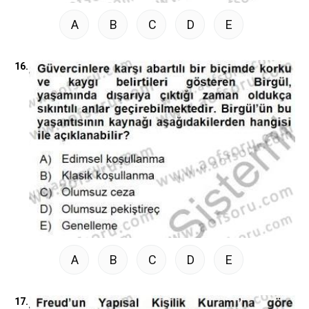
A
B
C
D
E
16.
A
B
C
D
E
17.