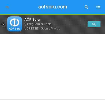
aofsoru.com
AÖF Soru
AÇ
Çıkmış Sorular Cepte
ÜCRETSİZ - Google Play'de