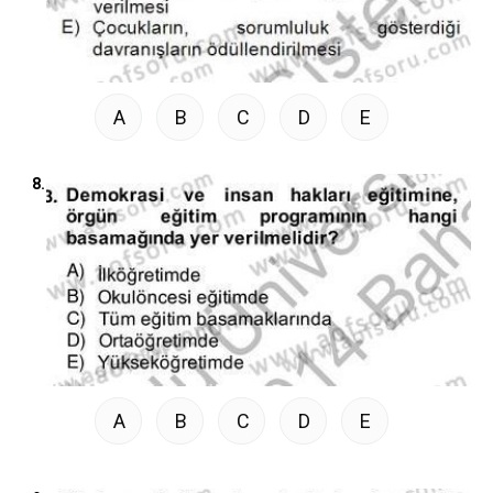
A
B
C
D
E
8.
A
B
C
D
E