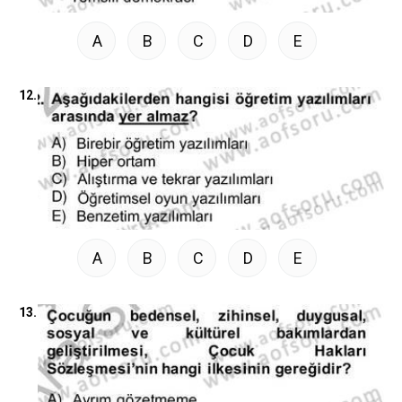
A
B
C
D
E
12.
A
B
C
D
E
13.