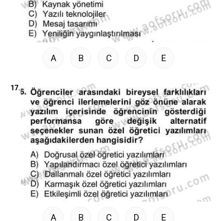
A
B
C
D
E
17.
A
B
C
D
E