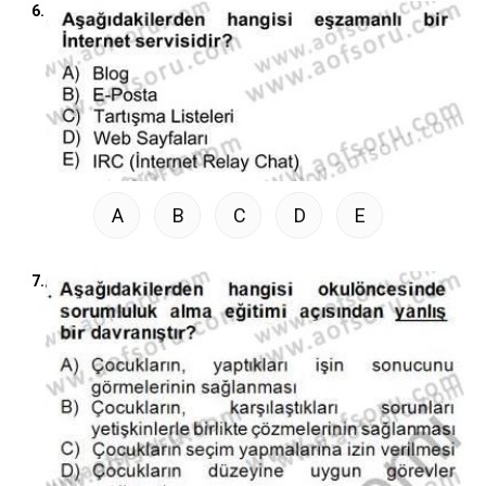
6.
A
B
C
D
E
7.