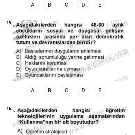
A
B
C
D
E
15.
A
B
C
D
E
16.