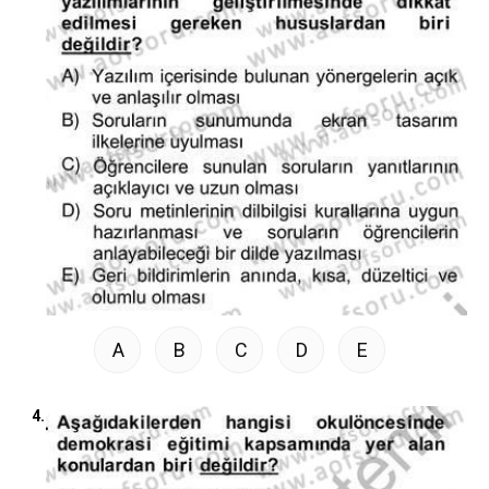
A
B
C
D
E
4.