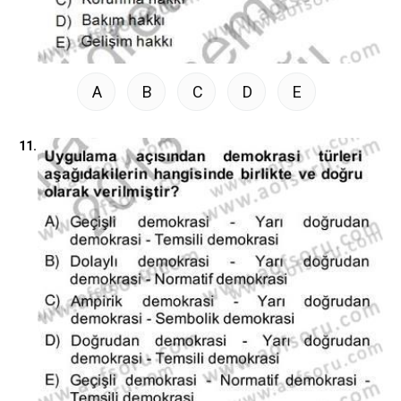
A
B
C
D
E
11.