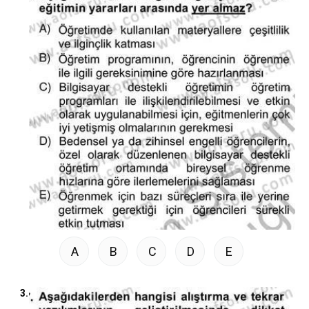
A
B
C
D
E
3.