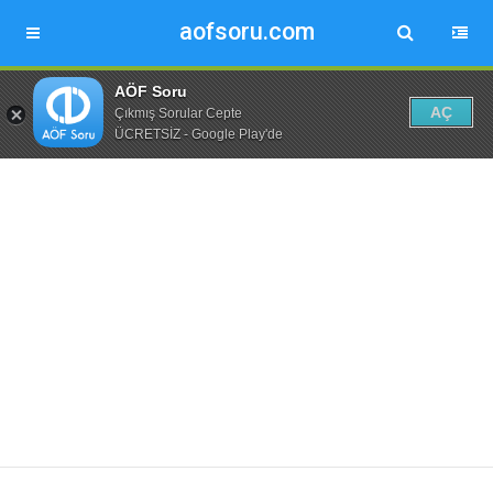
aofsoru.com
AÖF Soru
AÇ
Çıkmış Sorular Cepte
ÜCRETSİZ - Google Play'de