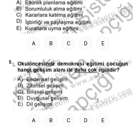
A
B
C
D
E
5.
A
B
C
D
E