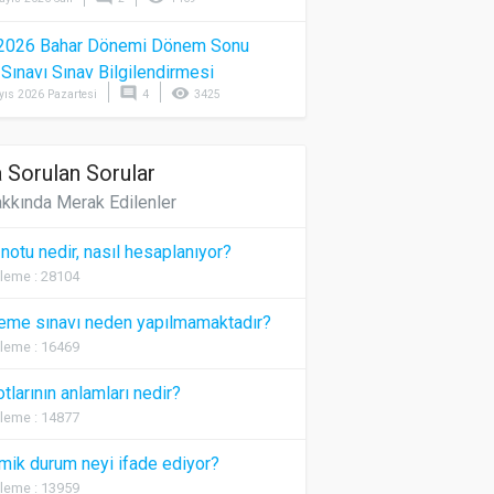
2026 Bahar Dönemi Dönem Sonu
) Sınavı Sınav Bilgilendirmesi
comment
visibility
yıs 2026 Pazartesi
4
3425
 Sorulan Sorular
kkında Merak Edilenler
 notu nedir, nasıl hesaplanıyor?
leme : 28104
eme sınavı neden yapılmamaktadır?
leme : 16469
otlarının anlamları nedir?
leme : 14877
ik durum neyi ifade ediyor?
leme : 13959