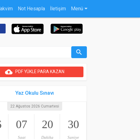
Takvim
Not Hesapla
İletişim
Menü
search
cloud_upload
PDF YÜKLE PARA KAZAN
Yaz Okulu Sınavı
22 Ağustos 2026 Cumartesi
6
07
20
29
Saat
Dakika
Saniye