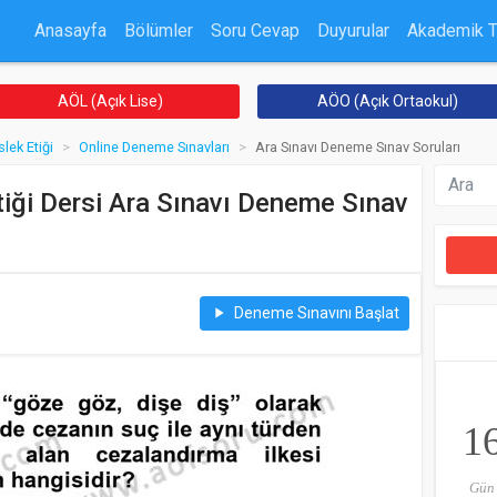
Anasayfa
Bölümler
Soru Cevap
Duyurular
Akademik 
AÖL (Açık Lise)
AÖO (Açık Ortaokul)
lek Etiği
Online Deneme Sınavları
Ara Sınavı Deneme Sınav Soruları
tiği Dersi Ara Sınavı Deneme Sınav
Deneme Sınavını Başlat
play_arrow
1
Gün