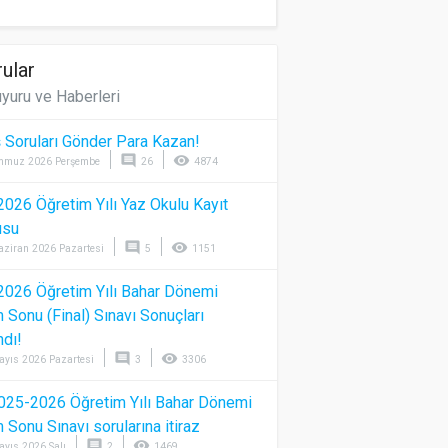
ular
yuru ve Haberleri
 Soruları Gönder Para Kazan!
comment
visibility
mmuz 2026 Perşembe
26
4874
026 Öğretim Yılı Yaz Okulu Kayıt
usu
comment
visibility
aziran 2026 Pazartesi
5
1151
026 Öğretim Yılı Bahar Dönemi
Sonu (Final) Sınavı Sonuçları
ndı!
comment
visibility
ayıs 2026 Pazartesi
3
3306
025-2026 Öğretim Yılı Bahar Dönemi
Sonu Sınavı sorularına itiraz
comment
visibility
ayıs 2026 Salı
2
1469