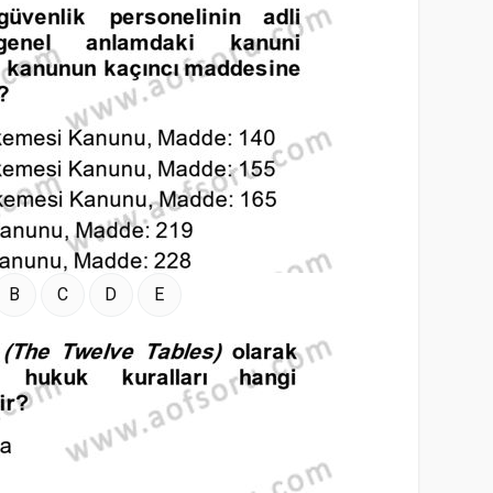
B
C
D
E