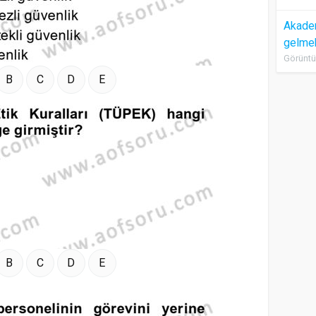
Akadem
gelme
Görüntü
B
C
D
E
B
C
D
E