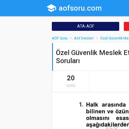
school
aofsoru.com
ATA-AÖF
AÖF Soru
Aöf Dersleri
Özel Güvenlik Mes
Özel Güvenlik Meslek E
Soruları
20
SORU
1.