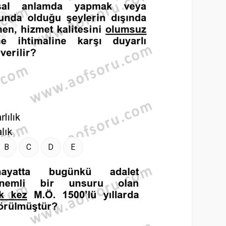
B
C
D
E