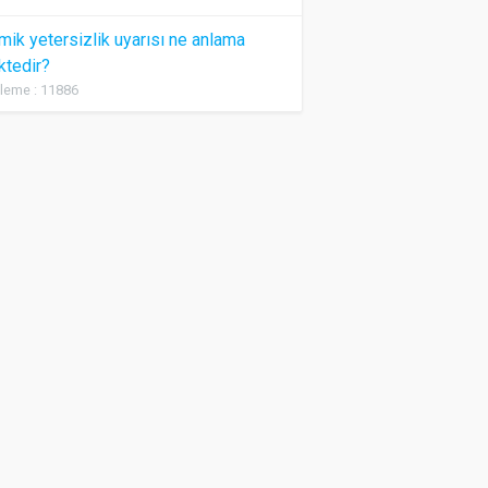
ik yetersizlik uyarısı ne anlama
ktedir?
leme : 11886