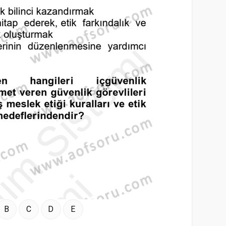
B
C
D
E