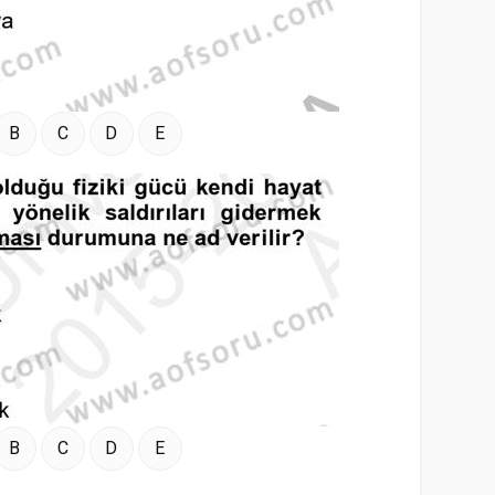
B
C
D
E
B
C
D
E