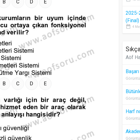
B
C
D
E
2025-
(Final
date_range
4 Ma
Sıkça
Aöf Ha
Başarı
Görüntü
B
C
D
E
Bütünl
Görüntü
Harf n
Görüntü
Akadem
Görüntü