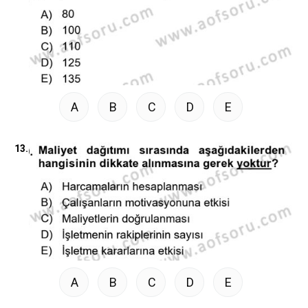
A
B
C
D
E
13.
A
B
C
D
E