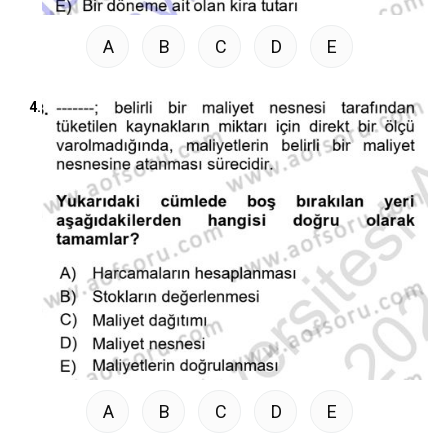
A
B
C
D
E
4.
A
B
C
D
E