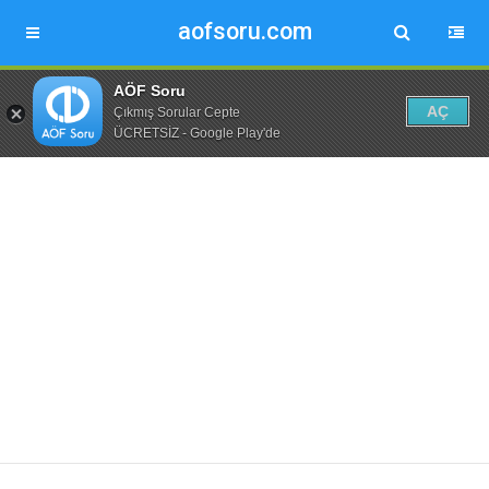
aofsoru.com
AÖF Soru
AÇ
Çıkmış Sorular Cepte
ÜCRETSİZ - Google Play'de