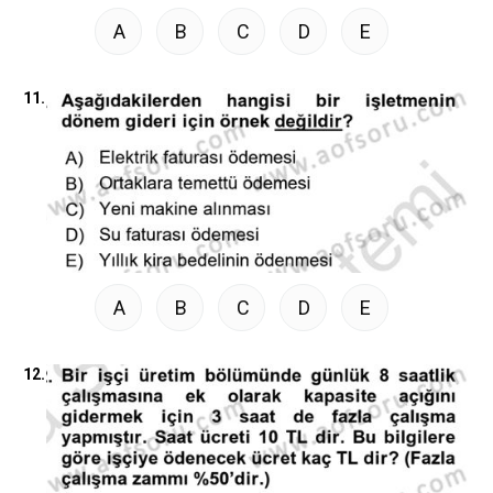
A
B
C
D
E
11.
A
B
C
D
E
12.