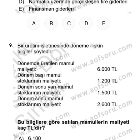
A
B
C
D
E
9.