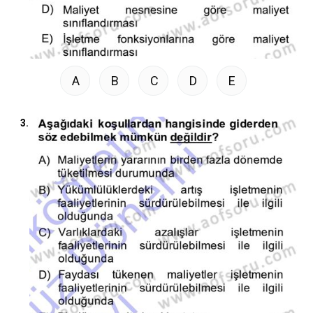
A
B
C
D
E
3.