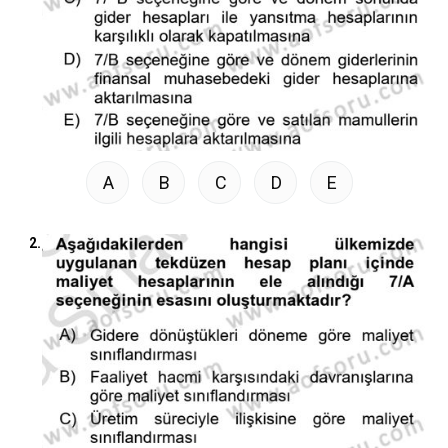
A
B
C
D
E
2.