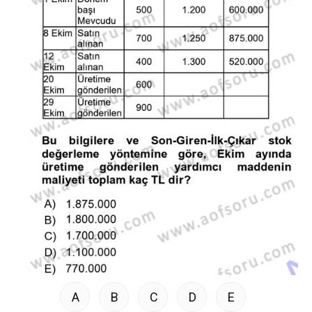
A
B
C
D
E