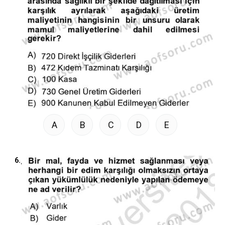
A
B
C
D
E
6.