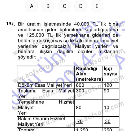
A
B
C
D
E
19.