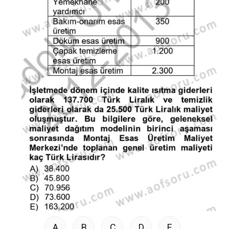
A
B
C
D
E