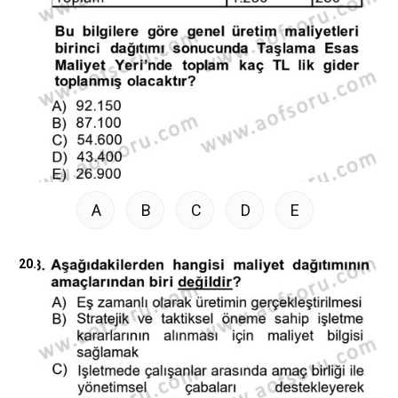
A
B
C
D
E
20.