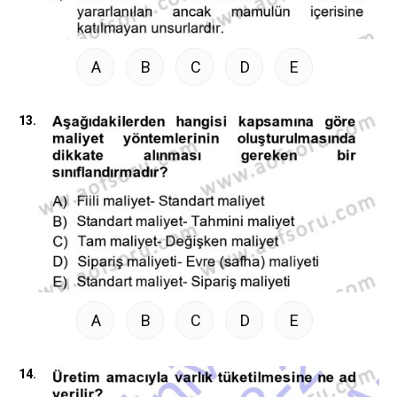
A
B
C
D
E
13.
A
B
C
D
E
14.