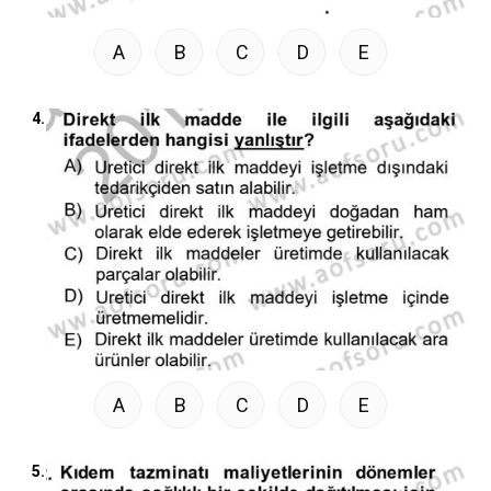
A
B
C
D
E
4.
A
B
C
D
E
5.