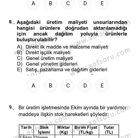
A
B
C
D
E
8.
A
B
C
D
E
9.