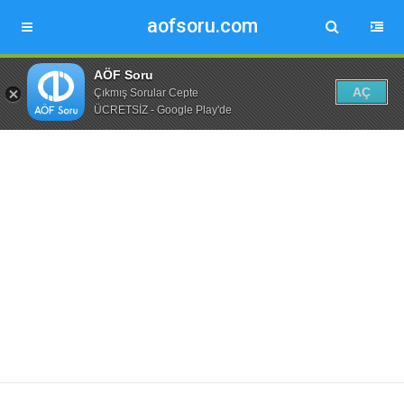
aofsoru.com
AÖF Soru
AÇ
Çıkmış Sorular Cepte
ÜCRETSİZ - Google Play'de