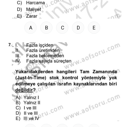
A
B
C
D
E
7.