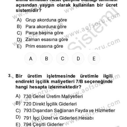
A
B
C
D
E
3.