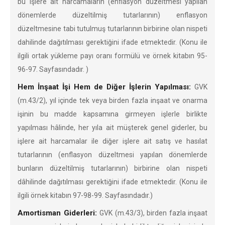
bu işlere ait harcamaların (enflasyon düzeltmesi yapılan
dönemlerde düzeltilmiş tutarlarının) enflasyon
düzeltmesine tabi tutulmuş tutarlarının birbirine olan nispeti
dahilinde dağıtılması gerektiğini ifade etmektedir. (Konu ile
ilgili ortak yükleme payı oranı formülü ve örnek kitabın 95-
96-97. Sayfasındadır. )
Hem İnşaat İşi Hem de Diğer İşlerin Yapılması:
GVK
(m.43/2), yıl içinde tek veya birden fazla inşaat ve onarma
işinin bu madde kapsamına girmeyen işlerle birlikte
yapılması hâlinde, her yıla ait müşterek genel giderler, bu
işlere ait harcamalar ile diğer işlere ait satış ve hasılat
tutarlarının (enflasyon düzeltmesi yapılan dönemlerde
bunların düzeltilmiş tutarlarının) birbirine olan nispeti
dâhilinde dağıtılması gerektiğini ifade etmektedir. (Konu ile
ilgili örnek kitabın 97-98-99. Sayfasındadır.)
Amortisman Giderleri:
GVK (m.43/3), birden fazla inşaat