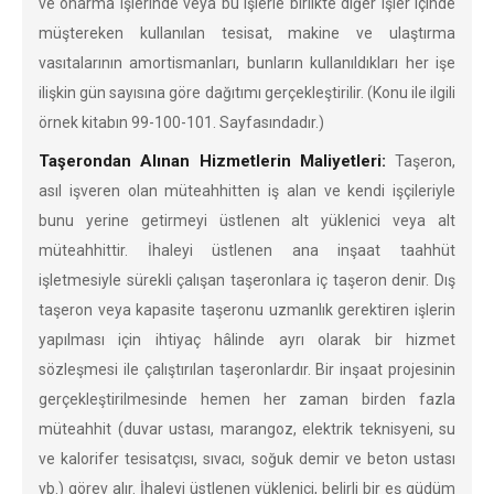
ve onarma işlerinde veya bu işlerle birlikte diğer işler içinde
müştereken kullanılan tesisat, makine ve ulaştırma
vasıtalarının amortismanları, bunların kullanıldıkları her işe
ilişkin gün sayısına göre dağıtımı gerçekleştirilir. (Konu ile ilgili
örnek kitabın 99-100-101. Sayfasındadır.)
Taşerondan Alınan Hizmetlerin Maliyetleri:
Taşeron,
asıl işveren olan müteahhitten iş alan ve kendi işçileriyle
bunu yerine getirmeyi üstlenen alt yüklenici veya alt
müteahhittir. İhaleyi üstlenen ana inşaat taahhüt
işletmesiyle sürekli çalışan taşeronlara iç taşeron denir. Dış
taşeron veya kapasite taşeronu uzmanlık gerektiren işlerin
yapılması için ihtiyaç hâlinde ayrı olarak bir hizmet
sözleşmesi ile çalıştırılan taşeronlardır. Bir inşaat projesinin
gerçekleştirilmesinde hemen her zaman birden fazla
müteahhit (duvar ustası, marangoz, elektrik teknisyeni, su
ve kalorifer tesisatçısı, sıvacı, soğuk demir ve beton ustası
vb.) görev alır. İhaleyi üstlenen yüklenici, belirli bir eş güdüm