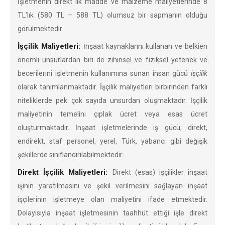
İşletmenin direkt ilk madde ve malzeme maliyetlerinde 8
TL’lık (580 TL – 588 TL) olumsuz bir sapmanın olduğu
görülmektedir.
İşçilik Maliyetleri:
İnşaat kaynaklarını kullanan ve belkien
önemli unsurlardan biri de zihinsel ve fiziksel yetenek ve
becerilerini işletmenin kullanımına sunan insan gücü
işçilik
olarak tanımlanmaktadır. İşçilik maliyetleri birbirinden farklı
niteliklerde pek çok sayıda unsurdan oluşmaktadır. İşçilik
maliyetinin temelini çıplak ücret veya esas ücret
oluşturmaktadır. İnşaat işletmelerinde iş gücü; direkt,
endirekt, staf personel, yerel, Türk, yabancı gibi değişik
şekillerde sınıflandırılabilmektedir.
Direkt İşçilik Maliyetleri:
Direkt (esas) işçilikler inşaat
işinin yaratılmasını ve şekil verilmesini sağlayan inşaat
işçilerinin işletmeye olan maliyetini ifade etmektedir.
Dolayısıyla inşaat işletmesinin taahhüt ettiği işle direkt