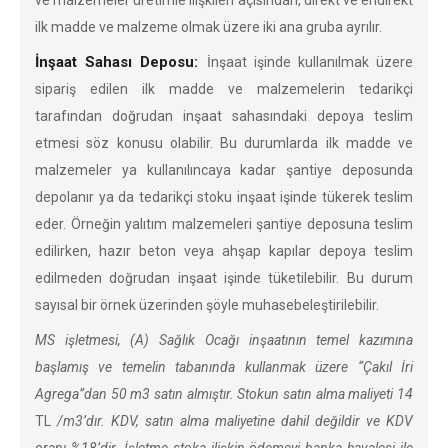
ve malzemeler üretimle ilişkileri açısından, direkt ve endirekt
ilk madde ve malzeme olmak üzere iki ana gruba ayrılır.
İnşaat Sahası Deposu:
İnşaat işinde kullanılmak üzere
sipariş edilen ilk madde ve malzemelerin tedarikçi
tarafından doğrudan inşaat sahasındaki depoya teslim
etmesi söz konusu olabilir. Bu durumlarda ilk madde ve
malzemeler ya kullanılıncaya kadar şantiye deposunda
depolanır ya da tedarikçi stoku inşaat işinde tükerek teslim
eder. Örneğin yalıtım malzemeleri şantiye deposuna teslim
edilirken, hazır beton veya ahşap kapılar depoya teslim
edilmeden doğrudan inşaat işinde tüketilebilir. Bu durum
sayısal bir örnek üzerinden şöyle muhasebeleştirilebilir.
MS işletmesi, (A) Sağlık Ocağı inşaatının temel kazımına
başlamış ve temelin tabanında kullanmak üzere “Çakıl İri
Agrega”dan 50 m3 satın almıştır. Stokun satın alma maliyeti 14
TL
/m3’dır. KDV, satın alma maliyetine dahil değildir ve KDV