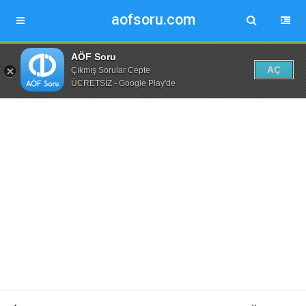
aofsoru.com
AÖF Soru
AÇ
Çıkmış Sorular Cepte
ÜCRETSİZ - Google Play'de