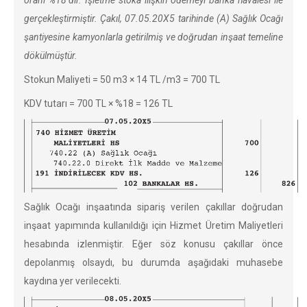
oranı %18’dir. İşletme stoka ilişkin ödemeyi banka havalesi ile
gerçekleştirmiştir. Çakıl, 07.05.20X5 tarihinde (A) Sağlık Ocağı
şantiyesine kamyonlarla getirilmiş ve doğrudan inşaat temeline
dökülmüştür.
Stokun Maliyeti = 50 m3 × 14 TL /m3 = 700 TL
KDV tutarı = 700 TL × %18 = 126 TL
Sağlık Ocağı inşaatında sipariş verilen çakıllar doğrudan
inşaat yapımında kullanıldığı için Hizmet Üretim Maliyetleri
hesabında izlenmiştir. Eğer söz konusu çakıllar önce
depolanmış olsaydı, bu durumda aşağıdaki muhasebe
kaydına yer verilecekti.