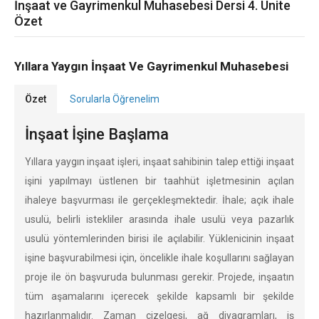
İnşaat ve Gayrimenkul Muhasebesi Dersi 4. Ünite
Özet
Yıllara Yaygın İnşaat Ve Gayrimenkul Muhasebesi
Özet
Sorularla Öğrenelim
İnşaat İşine Başlama
Yıllara yaygın inşaat işleri, inşaat sahibinin talep ettiği inşaat
işini yapılmayı üstlenen bir taahhüt işletmesinin açılan
ihaleye başvurması ile gerçekleşmektedir. İhale; açık ihale
usulü, belirli istekliler arasında ihale usulü veya pazarlık
usulü yöntemlerinden birisi ile açılabilir. Yüklenicinin inşaat
işine başvurabilmesi için, öncelikle ihale koşullarını sağlayan
proje ile ön başvuruda bulunması gerekir. Projede, inşaatın
tüm aşamalarını içerecek şekilde kapsamlı bir şekilde
hazırlanmalıdır. Zaman çizelgesi, ağ diyagramları, iş