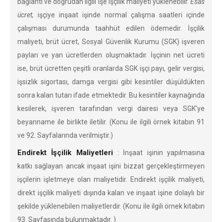
bağlantı ve doğrudan ilgili işe işçilik maliyeti yüklenebilir.
Esas
ücret,
işçiye inşaat işinde normal çalışma saatleri içinde
çalışması durumunda taahhüt edilen ödemedir. İşçilik
maliyeti, brüt ücret, Sosyal Güvenlik Kurumu (SGK) işveren
payları ve yan ücretlerden oluşmaktadır. İşçinin net ücreti
ise, brüt ücretten çeşitli oranlarda SGK işçi payı, gelir vergisi,
işsizlik sigortası, damga vergisi gibi kesintiler düşüldükten
sonra kalan tutarı ifade etmektedir. Bu kesintiler kaynağında
kesilerek, işveren tarafından vergi dairesi veya SGK’ye
beyanname ile birlikte iletilir. (Konu ile ilgili örnek kitabın 91
ve 92. Sayfalarında verilmiştir.)
Endirekt İşçilik Maliyetleri
: İnşaat işinin yapılmasına
katkı sağlayan ancak inşaat işini bizzat gerçekleştirmeyen
işçilerin işletmeye olan maliyetidir. Endirekt işçilik maliyeti,
direkt işçilik maliyeti dışında kalan ve inşaat işine dolaylı bir
şekilde yüklenebilen maliyetlerdir. (Konu ile ilgili örnek kitabın
93. Sayfasında bulunmaktadır. )