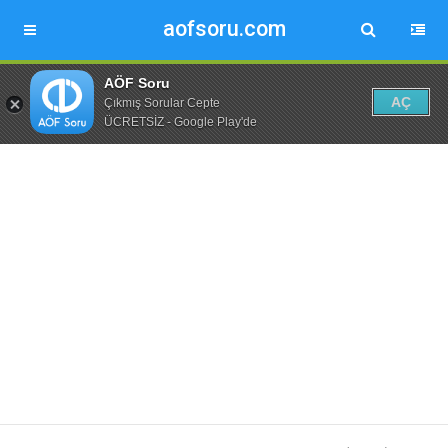
aofsoru.com
AÖF Soru
AÇ
Çıkmış Sorular Cepte
ÜCRETSİZ - Google Play'de