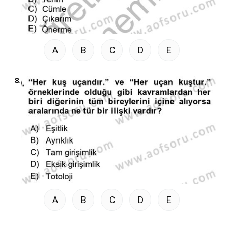
A
B
C
D
E
8.
A
B
C
D
E