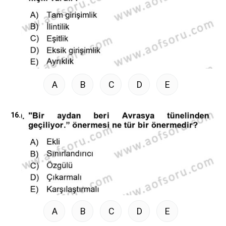
A
B
C
D
E
16.
A
B
C
D
E