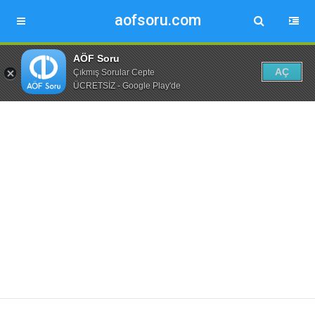
aofsoru.com
AÖF Soru
AÇ
Çıkmış Sorular Cepte
ÜCRETSİZ - Google Play'de