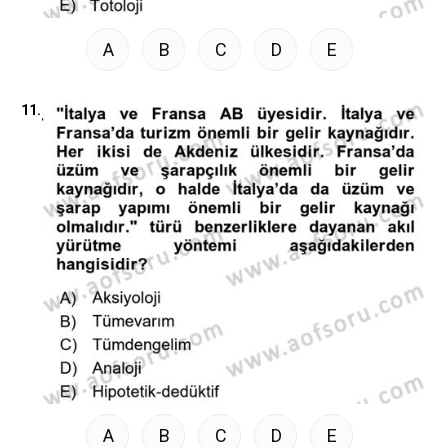
A
B
C
D
E
11.
A
B
C
D
E