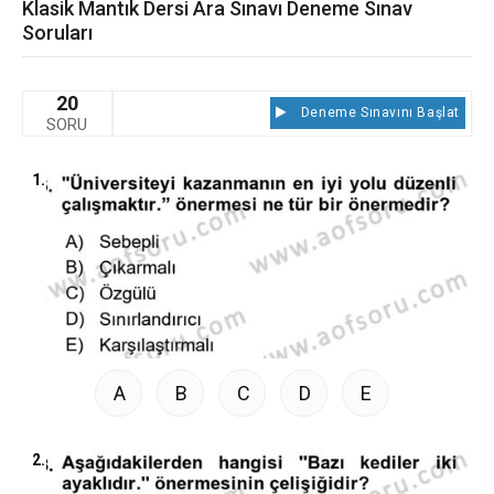
Klasik Mantık Dersi Ara Sınavı Deneme Sınav
Soruları
20
Deneme Sınavını Başlat
SORU
1.
A
B
C
D
E
2.