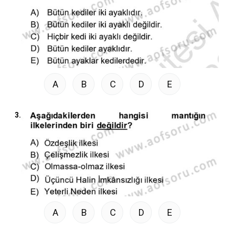
A
B
C
D
E
3.
A
B
C
D
E