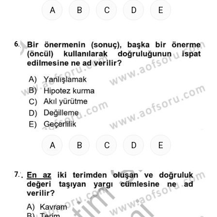
A
B
C
D
E
6.
A
B
C
D
E
7.