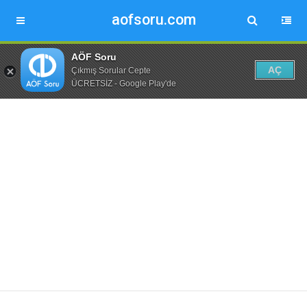
aofsoru.com
AÖF Soru
AÇ
Çıkmış Sorular Cepte
ÜCRETSİZ - Google Play'de