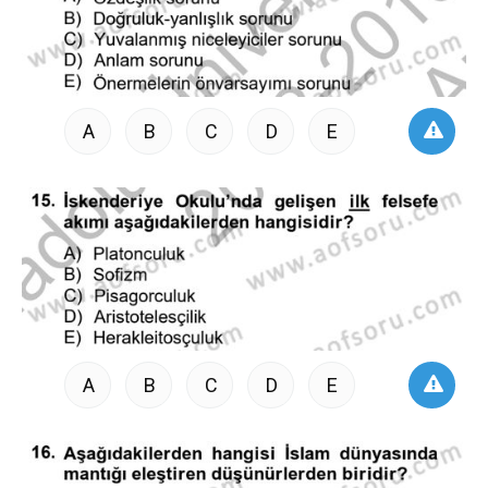
A
B
C
D
E
A
B
C
D
E