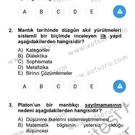
A
B
C
D
E
A
B
C
D
E