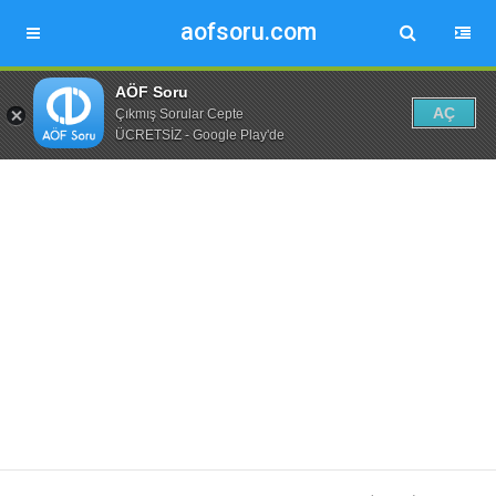
aofsoru.com
AÖF Soru
AÇ
Çıkmış Sorular Cepte
ÜCRETSİZ - Google Play'de