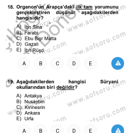
A
B
C
D
E
A
B
C
D
E