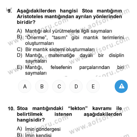
A
B
C
D
E