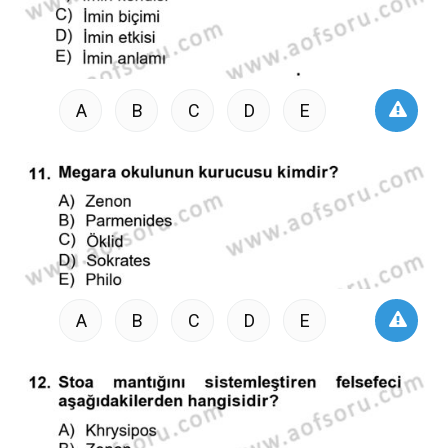
A
B
C
D
E
A
B
C
D
E