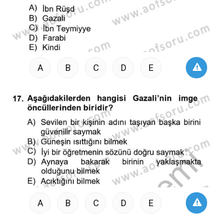
A
B
C
D
E
A
B
C
D
E