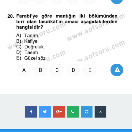
A
B
C
D
E