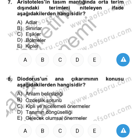
A
B
C
D
E
A
B
C
D
E