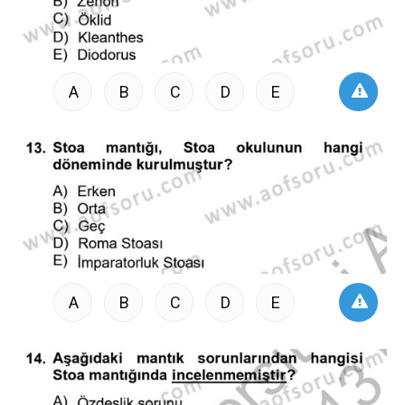
A
B
C
D
E
A
B
C
D
E