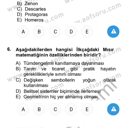
A
B
C
D
E
A
B
C
D
E