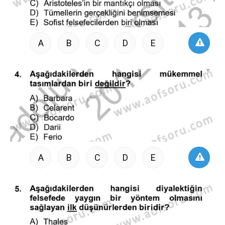
A
B
C
D
E
A
B
C
D
E